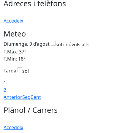
Adreces i telèfons
Accedeix
Meteo
Diumenge, 9 d’agost
D
T.Màx: 37°
T
T.Min: 18°
T
Tarda
T
1
2
Anterior
Següent
Plànol / Carrers
Accedeix