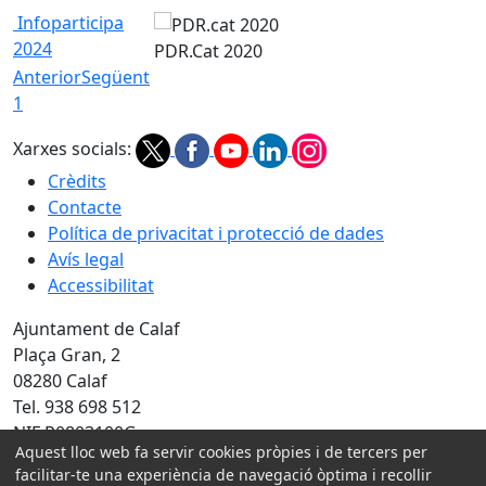
Infoparticipa
2024
PDR.Cat 2020
Anterior
Següent
1
Xarxes socials:
Crèdits
Contacte
Política de privacitat i protecció de dades
Avís legal
Accessibilitat
Ajuntament de Calaf
Plaça Gran, 2
08280 Calaf
Tel. 938 698 512
NIF P0803100G
Aquest lloc web fa servir cookies pròpies i de tercers per
facilitar-te una experiència de navegació òptima i recollir
Amb la col·laboració de: