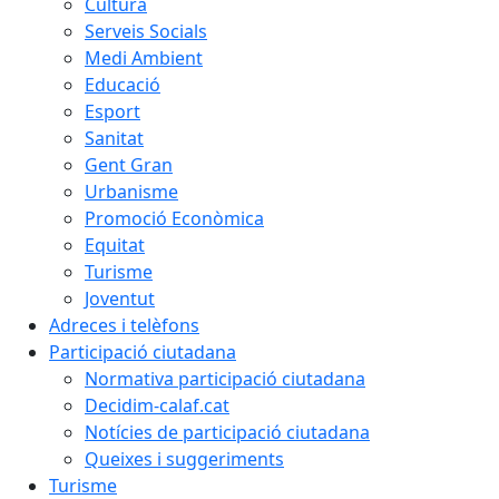
Cultura
Serveis Socials
Medi Ambient
Educació
Esport
Sanitat
Gent Gran
Urbanisme
Promoció Econòmica
Equitat
Turisme
Joventut
Adreces i telèfons
Participació ciutadana
Normativa participació ciutadana
Decidim-calaf.cat
Notícies de participació ciutadana
Queixes i suggeriments
Turisme