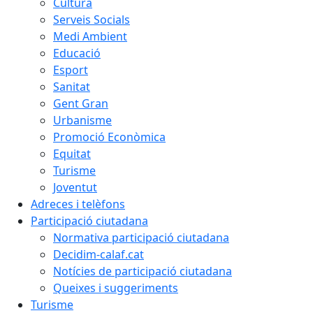
Cultura
Serveis Socials
Medi Ambient
Educació
Esport
Sanitat
Gent Gran
Urbanisme
Promoció Econòmica
Equitat
Turisme
Joventut
Adreces i telèfons
Participació ciutadana
Normativa participació ciutadana
Decidim-calaf.cat
Notícies de participació ciutadana
Queixes i suggeriments
Turisme