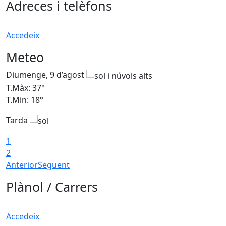
Adreces i telèfons
Accedeix
Meteo
Diumenge, 9 d’agost
D
T.Màx: 37°
T
T.Min: 18°
T
Tarda
T
1
2
Anterior
Següent
Plànol / Carrers
Accedeix