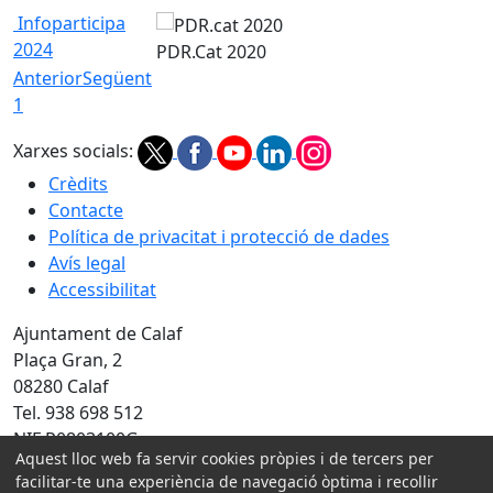
Infoparticipa
2024
PDR.Cat 2020
Anterior
Següent
1
Xarxes socials:
Crèdits
Contacte
Política de privacitat i protecció de dades
Avís legal
Accessibilitat
Ajuntament de Calaf
Plaça Gran, 2
08280 Calaf
Tel. 938 698 512
NIF P0803100G
Aquest lloc web fa servir cookies pròpies i de tercers per
facilitar-te una experiència de navegació òptima i recollir
Amb la col·laboració de: