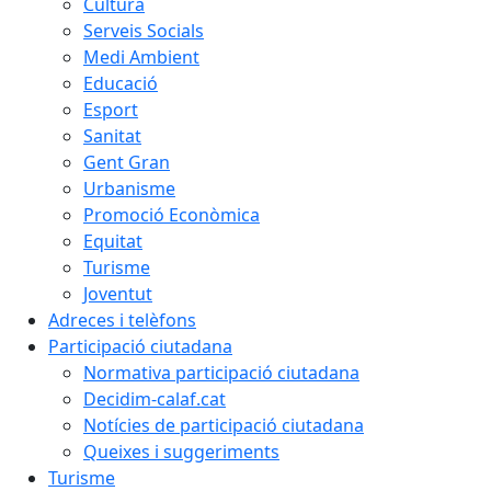
Cultura
Serveis Socials
Medi Ambient
Educació
Esport
Sanitat
Gent Gran
Urbanisme
Promoció Econòmica
Equitat
Turisme
Joventut
Adreces i telèfons
Participació ciutadana
Normativa participació ciutadana
Decidim-calaf.cat
Notícies de participació ciutadana
Queixes i suggeriments
Turisme