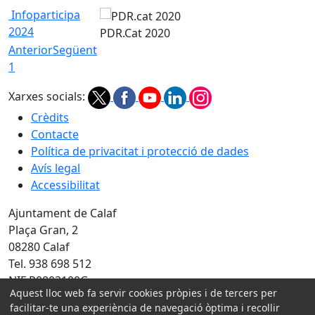
Infoparticipa
2024
PDR.Cat 2020
Anterior
Següent
1
Xarxes socials:
Crèdits
Contacte
Política de privacitat i protecció de dades
Avís legal
Accessibilitat
Ajuntament de Calaf
Plaça Gran, 2
08280 Calaf
Tel. 938 698 512
NIF P0803100G
Aquest lloc web fa servir cookies pròpies i de tercers per
facilitar-te una experiència de navegació òptima i recollir
Amb la col·laboració de: