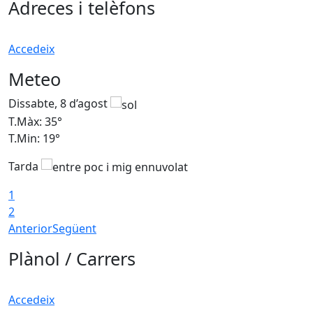
Adreces i telèfons
Accedeix
Meteo
Dissabte, 8 d’agost
D
T.Màx: 35°
T
T.Min: 19°
T
Tarda
1
2
Anterior
Següent
Plànol / Carrers
Accedeix