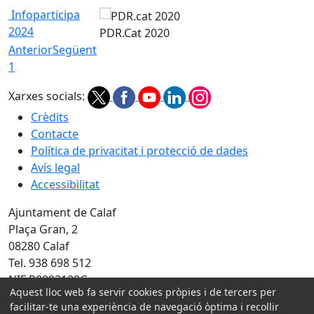
Infoparticipa
2024
PDR.Cat 2020
Anterior
Següent
1
Xarxes socials:
Crèdits
Contacte
Política de privacitat i protecció de dades
Avís legal
Accessibilitat
Ajuntament de Calaf
Plaça Gran, 2
08280 Calaf
Tel. 938 698 512
NIF P0803100G
Aquest lloc web fa servir cookies pròpies i de tercers per
facilitar-te una experiència de navegació òptima i recollir
Amb la col·laboració de: