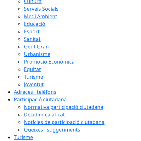
Cultura
Serveis Socials
Medi Ambient
Educació
Esport
Sanitat
Gent Gran
Urbanisme
Promoció Econòmica
Equitat
Turisme
Joventut
Adreces i telèfons
Participació ciutadana
Normativa participació ciutadana
Decidim-calaf.cat
Notícies de participació ciutadana
Queixes i suggeriments
Turisme