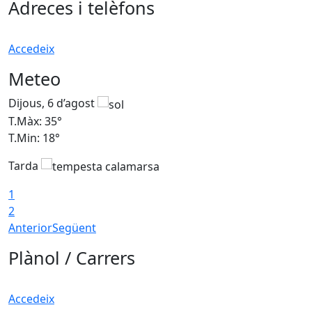
Adreces i telèfons
Accedeix
Meteo
Dijous, 6 d’agost
D
T.Màx: 35°
T
T.Min: 18°
T
Tarda
T
1
2
Anterior
Següent
Plànol / Carrers
Accedeix