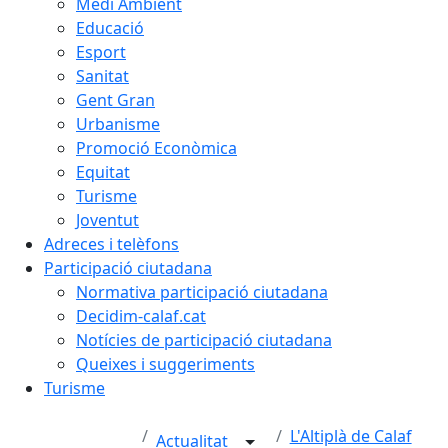
Medi Ambient
Educació
Esport
Sanitat
Gent Gran
Urbanisme
Promoció Econòmica
Equitat
Turisme
Joventut
Adreces i telèfons
Participació ciutadana
Normativa participació ciutadana
Decidim-calaf.cat
Notícies de participació ciutadana
Queixes i suggeriments
Turisme
L'Altiplà de Calaf
Actualitat