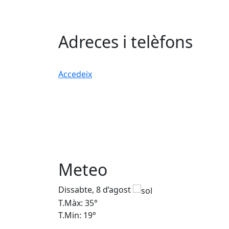
Adreces i telèfons
Accedeix
Meteo
Dissabte, 8 d’agost
T.Màx: 35°
T.Min: 19°