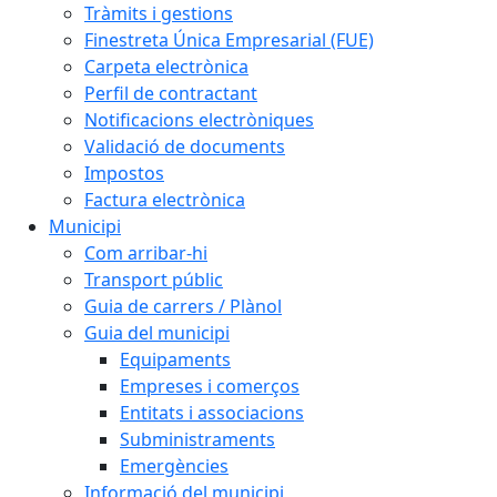
Tràmits i gestions
Finestreta Única Empresarial (FUE)
Carpeta electrònica
Perfil de contractant
Notificacions electròniques
Validació de documents
Impostos
Factura electrònica
Municipi
Com arribar-hi
Transport públic
Guia de carrers / Plànol
Guia del municipi
Equipaments
Empreses i comerços
Entitats i associacions
Subministraments
Emergències
Informació del municipi