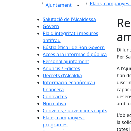
Plans, campanyes 
Ajuntament
Re
Salutació de l'Alcaldessa
Govern
am
Pla d'integritat i mesures
antifrau
Bústia ètica i de Bon Govern
Dillun
Accés a la informació pública
Per Sa
Personal ajuntament
Anuncis / Edictes
A l'Aj
Decrets d'Alcaldia
han de
Informació econòmica i
discri
financera
capaci
Contractes
desenv
Normativa
amb un
Convenis, subvencions i ajuts
L'obje
Plans, campanyes i
la sol
programes
totes 