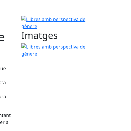
Llibres amb perspectiva de gènere
e
Imatges
Llibres amb perspectiva de gènere
que
sta
ura
ntant
per a