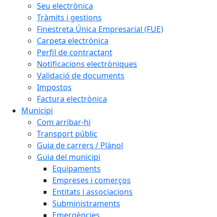
Seu electrònica
Tràmits i gestions
Finestreta Única Empresarial (FUE)
Carpeta electrònica
Perfil de contractant
Notificacions electròniques
Validació de documents
Impostos
Factura electrònica
Municipi
Com arribar-hi
Transport públic
Guia de carrers / Plànol
Guia del municipi
Equipaments
Empreses i comerços
Entitats i associacions
Subministraments
Emergències