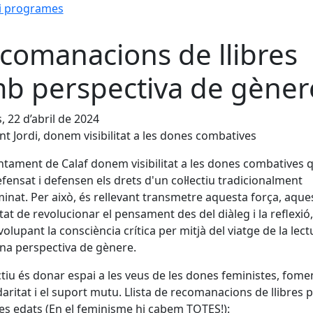
i programes
comanacions de llibres
b perspectiva de gèner
s, 22 d’abril de 2024
nt Jordi, donem visibilitat a les dones combatives
untament de Calaf donem visibilitat a les dones combatives 
fensat i defensen els drets d'un col·lectiu tradicionalment
minat. Per això, és rellevant transmetre aquesta força, aque
tat de revolucionar el pensament des del diàleg i la reflexió,
olupant la consciència crítica per mitjà del viatge de la lect
a perspectiva de gènere.
ctiu és donar espai a les veus de les dones feministes, fome
idaritat i el suport mutu. Llista de recomanacions de llibres 
les edats (En el feminisme hi cabem TOTES!):