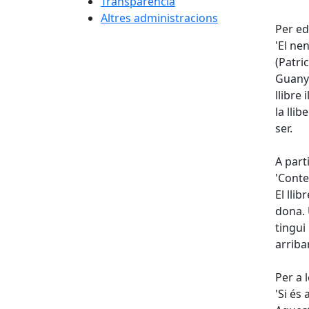
Transparència
Altres administracions
Per ed
'El ne
(Patrici
Guanya
llibre
la llib
ser.
A part
'Conte
El lli
dona. 
tingui
arriba
Per a
'Si és