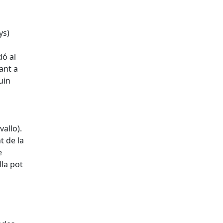
ys)
dó al
cant a
guin
vallo).
t de la
e
lla pot