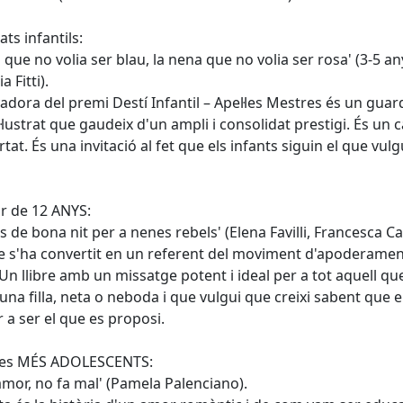
ats infantils:
n que no volia ser blau, la nena que no volia ser rosa' (3-5 an
a Fitti).
dora del premi Destí Infantil – Apel·les Mestres és un guar
 il·lustrat que gaudeix d'un ampli i consolidat prestigi. És un 
ertat. És una invitació al fet que els infants siguin el que vul
ir de 12 ANYS:
s de bona nit per a nenes rebels' (Elena Favilli, Francesca Ca
bre s'ha convertit en un referent del moviment d'apoderamen
Un llibre amb un missatge potent i ideal per a tot aquell qu
 una filla, neta o neboda i que vulgui que creixi sabent que e
r a ser el que es proposi.
 les MÉS ADOLESCENTS:
 amor, no fa mal' (Pamela Palenciano).