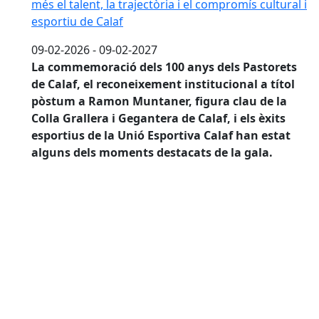
més el talent, la trajectòria i el compromís cultural i
esportiu de Calaf
09-02-2026 - 09-02-2027
La commemoració dels 100 anys dels Pastorets
de Calaf, el reconeixement institucional a títol
pòstum a Ramon Muntaner, figura clau de la
Colla Grallera i Gegantera de Calaf, i els èxits
esportius de la Unió Esportiva Calaf han estat
alguns dels moments destacats de la gala.
La font de la plaça dels Arbres torna a brollar per S