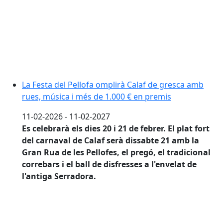
La Festa del Pellofa omplirà Calaf de gresca amb
rues, música i més de 1.000 € en premis
11-02-2026 - 11-02-2027
Es celebrarà els dies 20 i 21 de febrer. El plat fort
del carnaval de Calaf serà dissabte 21 amb la
Gran Rua de les Pellofes, el pregó, el tradicional
correbars i el ball de disfresses a l'envelat de
l'antiga Serradora.
L'Ajuntament decreta mesures preventives per l'alerta