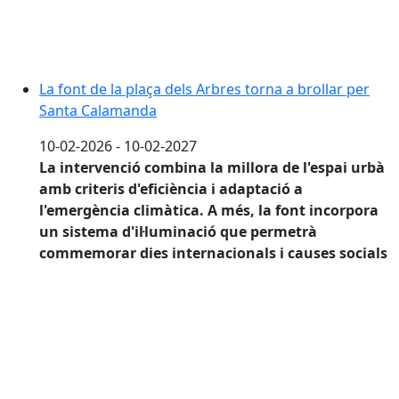
La font de la plaça dels Arbres torna a brollar per
Santa Calamanda
10-02-2026 - 10-02-2027
La intervenció combina la millora de l'espai urbà
amb criteris d'eficiència i adaptació a
l'emergència climàtica.
A més, la font incorpora
un sistema d'il·luminació que permetrà
commemorar dies internacionals i causes socials
La Festa del Pellofa omplirà Calaf de gresca amb rues