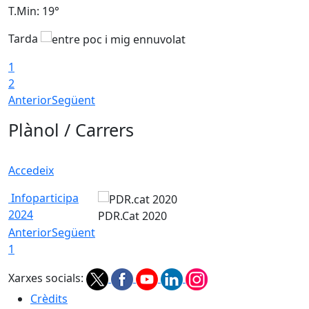
T.Min: 19°
T
Tarda
1
2
Anterior
Següent
Plànol / Carrers
Accedeix
Infoparticipa
2024
PDR.Cat 2020
Anterior
Següent
1
Xarxes socials:
Crèdits