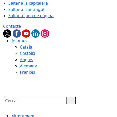
Saltar a la capçalera
Saltar al contingut
Saltar al peu de pàgina
Contacte
Idiomes
Català
Castellà
Anglès
Alemany
Francès
07.08.2026 | 22:38
Cercar:
Ajuntament