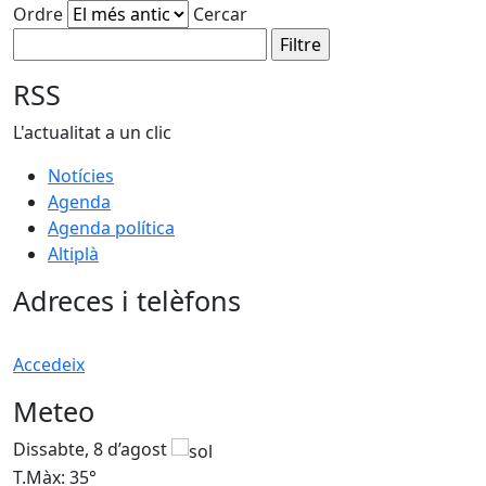
Ordre
Cercar
RSS
L'actualitat a un clic
Notícies
Agenda
Agenda política
Altiplà
Adreces i telèfons
Accedeix
Meteo
Dissabte, 8 d’agost
D
T.Màx: 35°
T