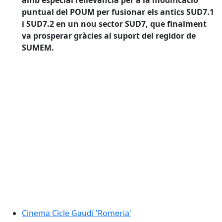
amb especial rellevància per a la modificació
puntual del POUM per fusionar els antics SUD7.1
i SUD7.2 en un nou sector SUD7, que finalment
va prosperar gràcies al suport del regidor de
SUMEM.
Cinema Cicle Gaudí 'Romeria'
Cinema Cicle Gaudí 'Romeria'