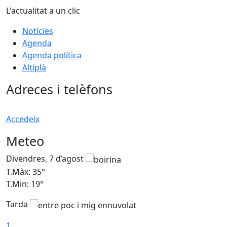
L'actualitat a un clic
Notícies
Agenda
Agenda política
Altiplà
Adreces i telèfons
Accedeix
Meteo
Divendres, 7 d’agost
D
T.Màx: 35°
T
T.Min: 19°
T
Tarda
T
1