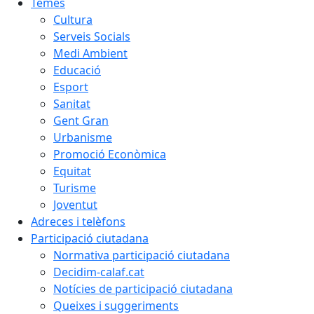
Temes
Cultura
Serveis Socials
Medi Ambient
Educació
Esport
Sanitat
Gent Gran
Urbanisme
Promoció Econòmica
Equitat
Turisme
Joventut
Adreces i telèfons
Participació ciutadana
Normativa participació ciutadana
Decidim-calaf.cat
Notícies de participació ciutadana
Queixes i suggeriments