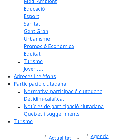
Medi Ambient
Educació
Esport
Sanitat
Gent Gran
Urbanisme
Promoció Econòmica
Equitat
Turisme
Joventut
Adreces i telèfons
Participació ciutadana
Normativa participació ciutadana
Decidim-calaf.cat
Notícies de participació ciutadana
Queixes i suggeriments
Turisme
Agenda
Actualitat