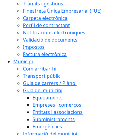
Tràmits i gestions
Finestreta Única Empresarial (FUE)
Carpeta electrònica
Perfil de contractant
Notificacions electròniques
Validació de documents
Impostos
Factura electrònica
Municipi
Com arribar-hi
Transport públic
Guia de carrers / Plànol
Guia del municipi
Equipaments
Empreses i comerços
Entitats i associacions
Subministraments
Emergències
Informació del municipi