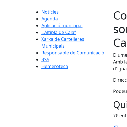
Co
Notícies
Agenda
so
Aplicació municipal
L'Altiplà de Calaf
Ca
Xarxa de Cartelleres
Municipals
Responsable de Comunicació
Diumen
RSS
Amb la
Hemeroteca
d'Igua
Direcc
Podeu
Qui
7€ ent