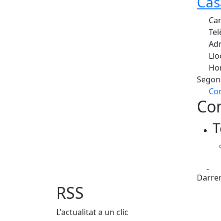
Cas
Car
Tel
Adr
Llo
Hor
Segon
Com
Con
+
T
−
Fa
Darrer
RSS
L'actualitat a un clic