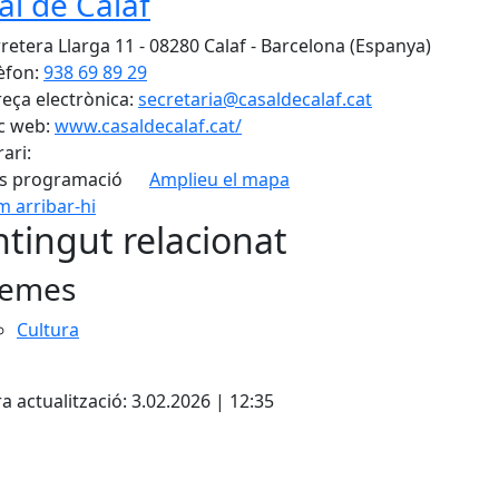
al de Calaf
retera Llarga 11 - 08280 Calaf - Barcelona (Espanya)
èfon:
938 69 89 29
eça electrònica:
secretaria@casaldecalaf.cat
c web:
www.casaldecalaf.cat/
ari:
s programació
Amplieu el mapa
 arribar-hi
Leaflet
| ©
OpenStreetMap
con
tingut relacionat
emes
Cultura
cebook
X
a actualització: 3.02.2026 | 12:35