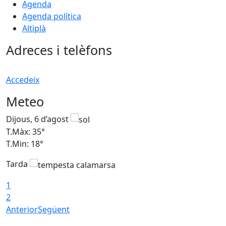
Agenda
Agenda política
Altiplà
Adreces i telèfons
Accedeix
Meteo
Dijous, 6 d’agost
D
T.Màx: 35°
T
T.Min: 18°
T
Tarda
T
1
2
Anterior
Següent