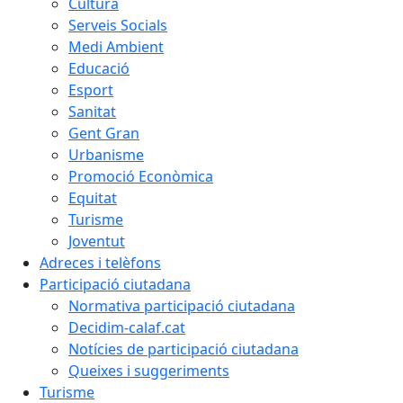
Cultura
Serveis Socials
Medi Ambient
Educació
Esport
Sanitat
Gent Gran
Urbanisme
Promoció Econòmica
Equitat
Turisme
Joventut
Adreces i telèfons
Participació ciutadana
Normativa participació ciutadana
Decidim-calaf.cat
Notícies de participació ciutadana
Queixes i suggeriments
Turisme