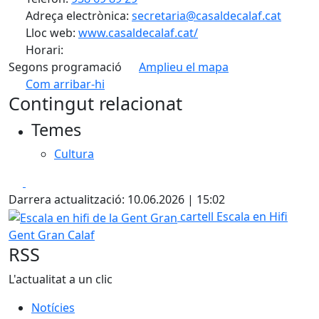
Adreça electrònica:
secretaria@casaldecalaf.cat
Lloc web:
www.casaldecalaf.cat/
Horari:
Segons programació
Amplieu el mapa
Com arribar-hi
Leaflet
| ©
OpenStreetMap
contributors
Contingut relacionat
+
Temes
−
Cultura
Facebook
X
Darrera actualització: 10.06.2026 | 15:02
Escala en hifi de la Gent Gran
cartell Escala en Hifi
Gent Gran Calaf
RSS
L'actualitat a un clic
Notícies