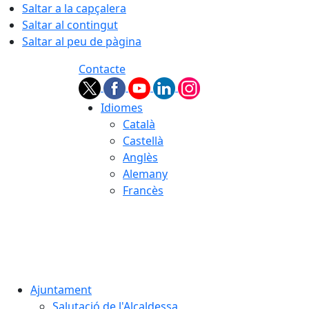
Saltar a la capçalera
Saltar al contingut
Saltar al peu de pàgina
Contacte
Idiomes
Català
Castellà
Anglès
Alemany
Francès
08.08.2026 | 14:55
Ajuntament
Salutació de l'Alcaldessa