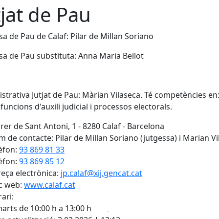
tjat de Pau
sa de Pau de Calaf: Pilar de Millan Soriano
sa de Pau substituta: Anna Maria Bellot
strativa Jutjat de Pau: Màrian Vilaseca. Té competències en: jur
 funcions d'auxili judicial i processos electorals.
rer de Sant Antoni, 1 - 8280 Calaf - Barcelona
 de contacte: Pilar de Millan Soriano (jutgessa) i Marian Vi
èfon:
93 869 81 33
èfon:
93 869 85 12
eça electrònica:
jp.calaf@xij.gencat.cat
c web:
www.calaf.cat
ari:
Facebook
X
marts de 10:00 h a 13:00 h