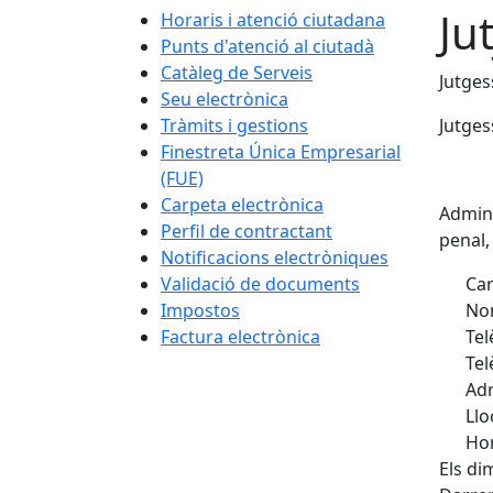
Ju
Horaris i atenció ciutadana
Punts d'atenció al ciutadà
Catàleg de Serveis
Jutges
Seu electrònica
Tràmits i gestions
Jutges
Finestreta Única Empresarial
(FUE)
Carpeta electrònica
Admini
Perfil de contractant
penal,
Notificacions electròniques
Validació de documents
Car
Impostos
Nom
Factura electrònica
Tel
Tel
Adr
Llo
Hor
Els di