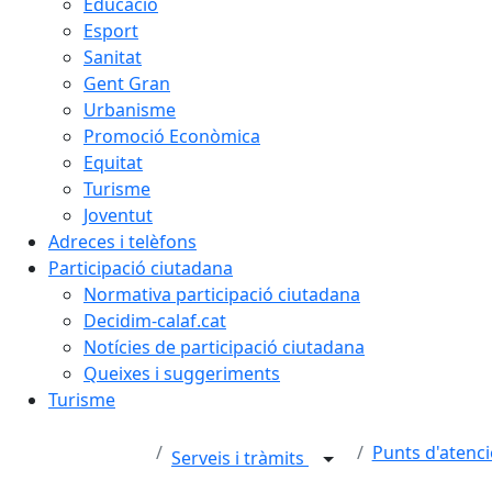
Educació
Esport
Sanitat
Gent Gran
Urbanisme
Promoció Econòmica
Equitat
Turisme
Joventut
Adreces i telèfons
Participació ciutadana
Normativa participació ciutadana
Decidim-calaf.cat
Notícies de participació ciutadana
Queixes i suggeriments
Turisme
Punts d'atenci
Serveis i tràmits