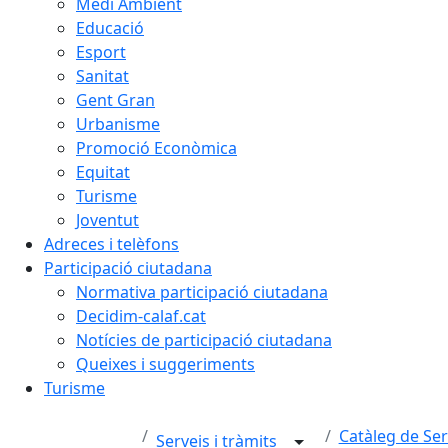
Medi Ambient
Educació
Esport
Sanitat
Gent Gran
Urbanisme
Promoció Econòmica
Equitat
Turisme
Joventut
Adreces i telèfons
Participació ciutadana
Normativa participació ciutadana
Decidim-calaf.cat
Notícies de participació ciutadana
Queixes i suggeriments
Turisme
Catàleg de Ser
Serveis i tràmits