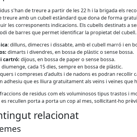
sidus s'han de treure a partir de les 22 h i la brigada els reco
e treure amb un cubell estàndard que dona de forma gratuïta
uir les corresponents indicacions. Els cubells destinats a se
codi de barres que permet identificar la propietat del cubell.
ica
: dilluns, dimecres i dissabte, amb el cubell marró i en
os:
dimarts i divendres, en bossa de plàstic o sense bossa.
i cartró:
dijous, en bossa de paper o sense bossa.
:
diumenge, cada 15 dies, sempre en bossa de plàstic.
lquers i compreses d'adults i de nadons es podran recollir
 adhesiu que es lliura gratuïtament als veïns i veïnes que h
 fraccions de residus com els voluminosos tipus trastos i mob
es recullen porta a porta un cop al mes, sol·licitant-ho prèv
tingut relacionat
emes