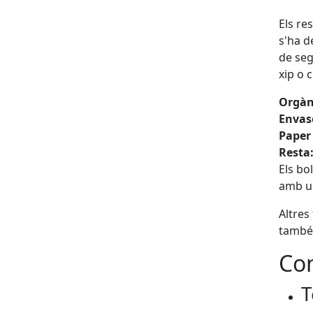
Els re
s'ha d
de seg
xip o 
Orgàn
Envas
Paper 
Resta
Els bo
amb un
Altres
també 
Con
T