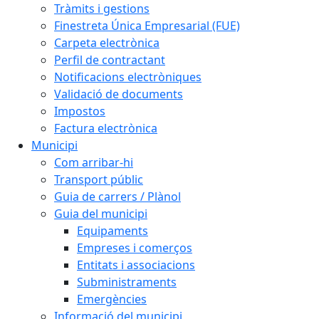
Tràmits i gestions
Finestreta Única Empresarial (FUE)
Carpeta electrònica
Perfil de contractant
Notificacions electròniques
Validació de documents
Impostos
Factura electrònica
Municipi
Com arribar-hi
Transport públic
Guia de carrers / Plànol
Guia del municipi
Equipaments
Empreses i comerços
Entitats i associacions
Subministraments
Emergències
Informació del municipi