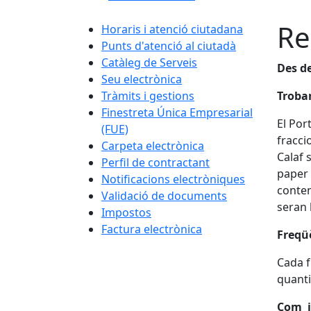
Re
Horaris i atenció ciutadana
Punts d'atenció al ciutadà
Catàleg de Serveis
Des de
Seu electrònica
Tràmits i gestions
Trobar
Finestreta Única Empresarial
El Por
(FUE)
fracci
Carpeta electrònica
Calaf 
Perfil de contractant
paper 
Notificacions electròniques
conten
Validació de documents
seran l
Impostos
Factura electrònica
Freqüè
Cada f
quanti
Com i 