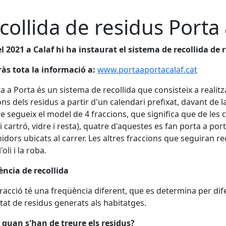
collida de residus Porta
l 2021 a Calaf hi ha instaurat el sistema de recollida de 
às tota la informació a:
www.portaaportacalaf.cat
ta a Porta és un sistema de recollida que consisteix a realitz
ons dels residus a partir d'un calendari prefixat, davant de
se segueix el model de 4 fraccions, que significa que de les 
i cartró, vidre i resta), quatre d'aquestes es fan porta a porta
idors ubicats al carrer. Les altres fraccions que seguiran re
'oli i la roba.
ncia de recollida
racció té una freqüència diferent, que es determina per di
tat de residus generats als habitatges.
quan s'han de treure els residus?