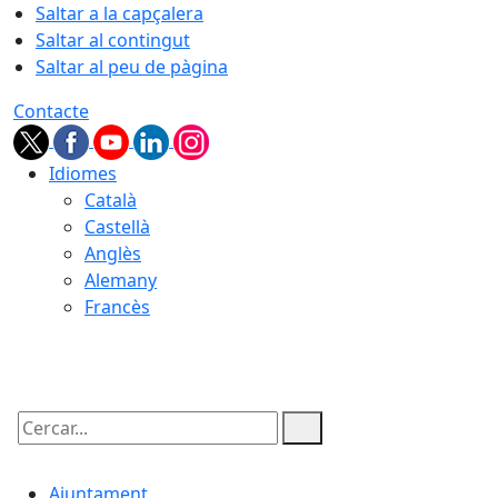
Saltar a la capçalera
Saltar al contingut
Saltar al peu de pàgina
Contacte
Idiomes
Català
Castellà
Anglès
Alemany
Francès
06.08.2026 | 11:04
Cercar:
Ajuntament