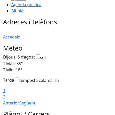
Agenda política
Altiplà
Adreces i telèfons
Accedeix
Meteo
Dijous, 6 d’agost
D
T.Màx: 35°
T
T.Min: 18°
T
Tarda
T
1
2
Anterior
Següent
Plànol / Carrers