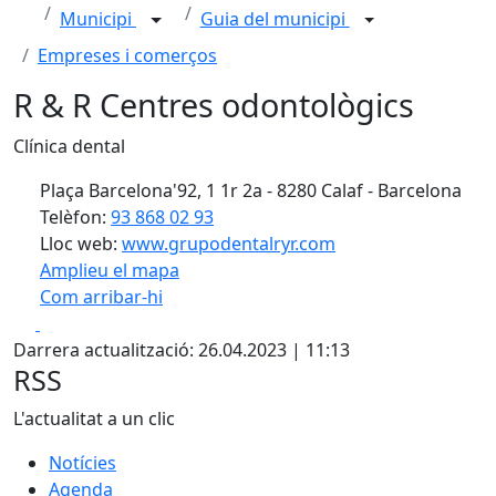
Municipi
Guia del municipi
Empreses i comerços
R & R Centres odontològics
Clínica dental
Plaça Barcelona'92, 1 1r 2a - 8280 Calaf - Barcelona
Telèfon:
93 868 02 93
Lloc web:
www.grupodentalryr.com
Amplieu el mapa
Com arribar-hi
Leaflet
| ©
OpenStreetMap
contributors
Facebook
X
+
Darrera actualització: 26.04.2023 | 11:13
−
RSS
L'actualitat a un clic
Notícies
Agenda