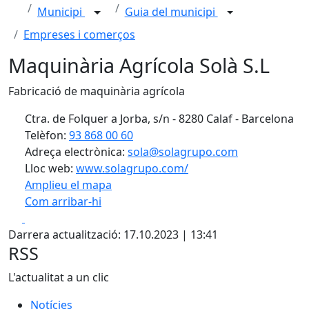
Municipi
Guia del municipi
Empreses i comerços
Maquinària Agrícola Solà S.L
Fabricació de maquinària agrícola
Ctra. de Folquer a Jorba, s/n - 8280 Calaf - Barcelona
Telèfon:
93 868 00 60
Adreça electrònica:
sola@solagrupo.com
Lloc web:
www.solagrupo.com/
Amplieu el mapa
Com arribar-hi
Leaflet
| ©
OpenStreetMap
contributors
Facebook
X
+
Darrera actualització: 17.10.2023 | 13:41
−
RSS
L'actualitat a un clic
Notícies