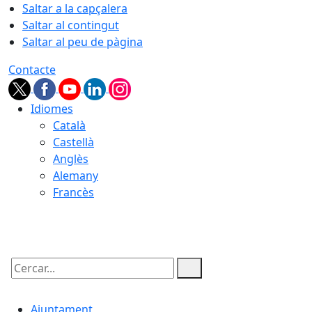
Saltar a la capçalera
Saltar al contingut
Saltar al peu de pàgina
Contacte
Idiomes
Català
Castellà
Anglès
Alemany
Francès
06.08.2026 | 23:33
Cercar:
Ajuntament