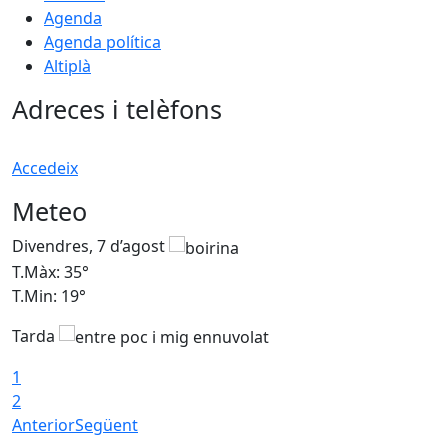
Agenda
Agenda política
Altiplà
Adreces i telèfons
Accedeix
Meteo
Divendres, 7 d’agost
D
T.Màx: 35°
T
T.Min: 19°
T
Tarda
T
1
2
Anterior
Següent