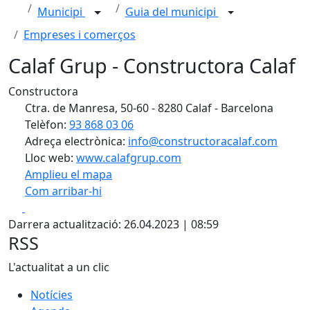
Municipi
Guia del municipi
Empreses i comerços
Calaf Grup - Constructora Calaf
Constructora
Ctra. de Manresa, 50-60 - 8280 Calaf - Barcelona
Telèfon:
93 868 03 06
Adreça electrònica:
info@constructoracalaf.com
Lloc web:
www.calafgrup.com
Amplieu el mapa
Com arribar-hi
Leaflet
| ©
OpenStreetMap
contributors
Facebook
X
+
Darrera actualització: 26.04.2023 | 08:59
−
RSS
L'actualitat a un clic
Notícies