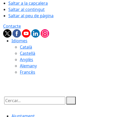
Saltar a la capçalera
Saltar al contingut
Saltar al peu de pàgina
Contacte
Idiomes
Català
Castellà
Anglès
Alemany
Francès
06.08.2026 | 08:29
Cercar:
Ajuntament