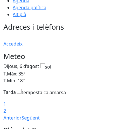
Agenda
Agenda política
Altiplà
Adreces i telèfons
Accedeix
Meteo
Dijous, 6 d’agost
D
T.Màx: 35°
T
T.Min: 18°
T
Tarda
T
1
2
Anterior
Següent