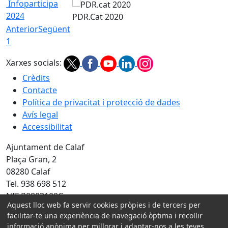
Infoparticipa
2024
PDR.Cat 2020
Anterior
Següent
1
Xarxes socials:
Crèdits
Contacte
Política de privacitat i protecció de dades
Avís legal
Accessibilitat
Ajuntament de Calaf
Plaça Gran, 2
08280 Calaf
Tel. 938 698 512
NIF P0803100G
Aquest lloc web fa servir cookies pròpies i de tercers per
facilitar-te una experiència de navegació òptima i recollir
Amb la col·laboració de:
informació anònima per millorar i adaptar-nos a les teves