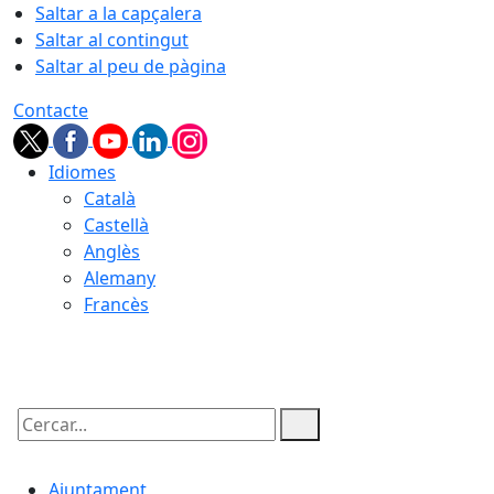
Saltar a la capçalera
Saltar al contingut
Saltar al peu de pàgina
Contacte
Idiomes
Català
Castellà
Anglès
Alemany
Francès
10.08.2026 | 11:34
Cercar:
Ajuntament