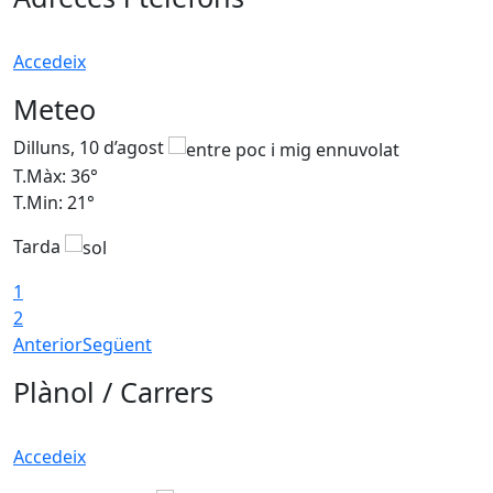
Accedeix
Meteo
Dilluns, 10 d’agost
D
T.Màx: 36°
T
T.Min: 21°
T
Tarda
T
1
2
Anterior
Següent
Plànol / Carrers
Accedeix