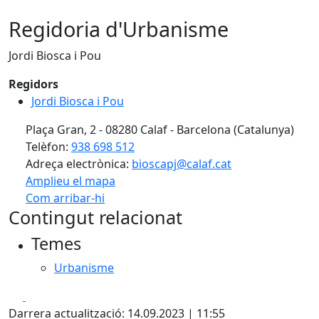
Regidoria d'Urbanisme
Jordi Biosca i Pou
Regidors
Jordi Biosca i Pou
Plaça Gran, 2 - 08280 Calaf - Barcelona (Catalunya)
Telèfon:
938 698 512
Adreça electrònica:
bioscapj@calaf.cat
Amplieu el mapa
Com arribar-hi
Leaflet
| ©
OpenStreetMap
contributors
Contingut relacionat
+
Temes
−
Urbanisme
Facebook
X
Darrera actualització: 14.09.2023 | 11:55