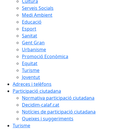
Cultura
Serveis Socials
Medi Ambient
Educació
Esport
Sanitat
Gent Gran
Urbanisme
Promoció Econòmica
Equitat
Turisme
Joventut
Adreces i telèfons
Participació ciutadana
Normativa participació ciutadana
Decidim-calaf.cat
Notícies de participació ciutadana
Queixes i suggeriments
Turisme