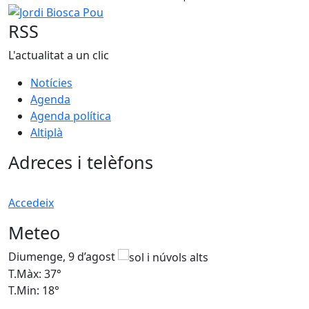
Jordi Biosca Pou
RSS
L'actualitat a un clic
Notícies
Agenda
Agenda política
Altiplà
Adreces i telèfons
Accedeix
Meteo
Diumenge, 9 d’agost
D
T.Màx: 37°
T
T.Min: 18°
T