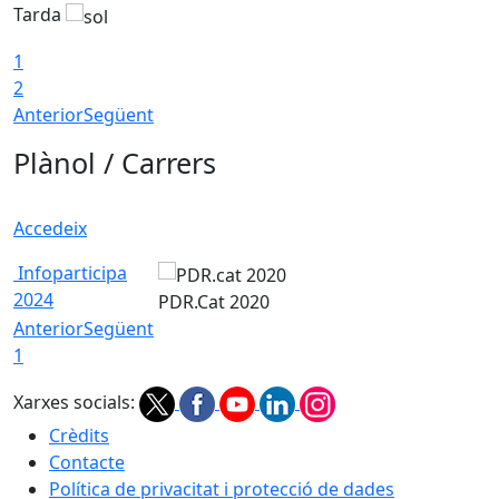
Tarda
T
1
2
Anterior
Següent
Plànol / Carrers
Accedeix
Infoparticipa
2024
PDR.Cat 2020
Anterior
Següent
1
Xarxes socials:
Crèdits
Contacte
Política de privacitat i protecció de dades