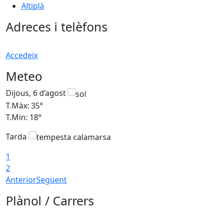
Altiplà
Adreces i telèfons
Accedeix
Meteo
Dijous, 6 d’agost
D
T.Màx: 35°
T
T.Min: 18°
T
Tarda
T
1
2
Anterior
Següent
Plànol / Carrers