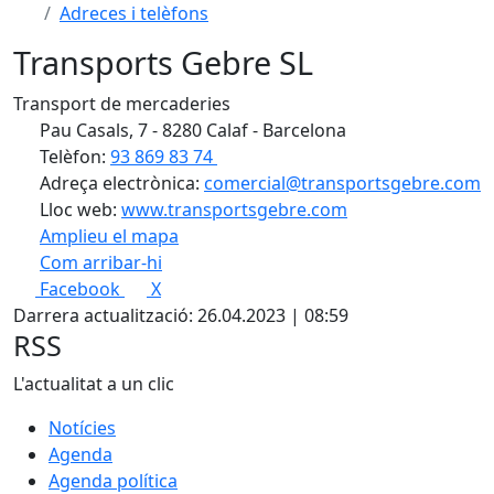
Adreces i telèfons
Transports Gebre SL
Transport de mercaderies
Pau Casals, 7 - 8280 Calaf - Barcelona
Telèfon:
93 869 83 74
Adreça electrònica:
comercial@transportsgebre.com
Lloc web:
www.transportsgebre.com
Amplieu el mapa
Com arribar-hi
Leaflet
| ©
OpenStreetMap
contributors
Facebook
X
+
Darrera actualització: 26.04.2023 | 08:59
−
RSS
L'actualitat a un clic
Notícies
Agenda
Agenda política