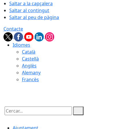
Saltar a la capçalera
Saltar al contingut
Saltar al peu de pàgina
Contacte
Idiomes
Català
Castellà
Anglès
Alemany
Francès
06.08.2026 | 05:12
Cercar:
Ajuntament