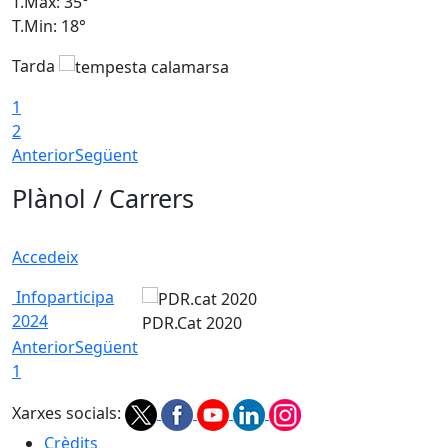
T.Màx: 35°
T
T.Min: 18°
T
Tarda
T
1
2
Anterior
Següent
Plànol / Carrers
Accedeix
Infoparticipa
2024
PDR.Cat 2020
Anterior
Següent
1
Xarxes socials:
Crèdits