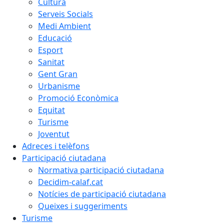
Cultura
Serveis Socials
Medi Ambient
Educació
Esport
Sanitat
Gent Gran
Urbanisme
Promoció Econòmica
Equitat
Turisme
Joventut
Adreces i telèfons
Participació ciutadana
Normativa participació ciutadana
Decidim-calaf.cat
Notícies de participació ciutadana
Queixes i suggeriments
Turisme