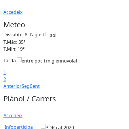
Accedeix
Meteo
Dissabte, 8 d’agost
D
T.Màx: 35°
T
T.Min: 19°
T
Tarda
1
2
Anterior
Següent
Plànol / Carrers
Accedeix
Infoparticipa