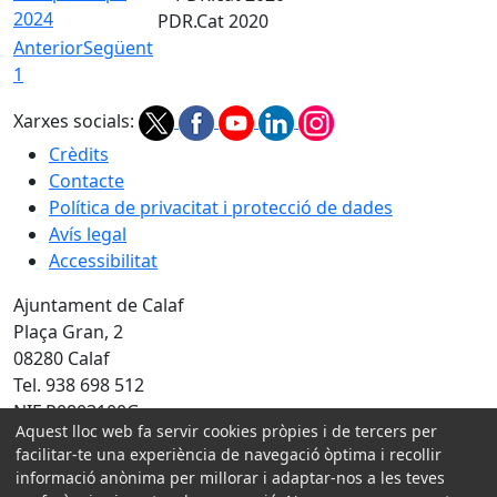
2024
PDR.Cat 2020
Anterior
Següent
1
Xarxes socials:
Crèdits
Contacte
Política de privacitat i protecció de dades
Avís legal
Accessibilitat
Ajuntament de Calaf
Plaça Gran, 2
08280 Calaf
Tel. 938 698 512
NIF P0803100G
Aquest lloc web fa servir cookies pròpies i de tercers per
facilitar-te una experiència de navegació òptima i recollir
Amb la col·laboració de:
informació anònima per millorar i adaptar-nos a les teves