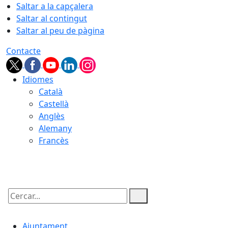
Saltar a la capçalera
Saltar al contingut
Saltar al peu de pàgina
Contacte
Idiomes
Català
Castellà
Anglès
Alemany
Francès
07.08.2026 | 22:32
Cercar:
Ajuntament