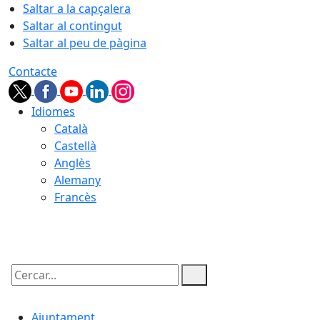
Saltar a la capçalera
Saltar al contingut
Saltar al peu de pàgina
Contacte
Idiomes
Català
Castellà
Anglès
Alemany
Francès
09.08.2026 | 15:47
Cercar:
Ajuntament