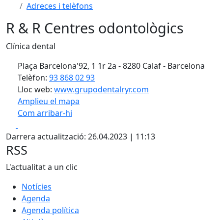
Adreces i telèfons
R & R Centres odontològics
Clínica dental
Plaça Barcelona'92, 1 1r 2a - 8280 Calaf - Barcelona
Telèfon:
93 868 02 93
Lloc web:
www.grupodentalryr.com
Amplieu el mapa
Com arribar-hi
Leaflet
| ©
OpenStreetMap
contributors
Facebook
X
+
Darrera actualització: 26.04.2023 | 11:13
−
RSS
L'actualitat a un clic
Notícies
Agenda
Agenda política