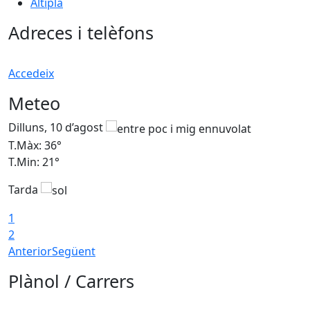
Altiplà
Adreces i telèfons
Accedeix
Meteo
Dilluns, 10 d’agost
D
T.Màx: 36°
T
T.Min: 21°
T
Tarda
T
1
2
Anterior
Següent
Plànol / Carrers