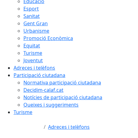
Educació
Esport
Sanitat
Gent Gran
Urbanisme
Promoció Econòmica
Equitat
Turisme
Joventut
Adreces i telèfons
Participació ciutadana
Normativa participació ciutadana
Decidim-calaf.cat
Notícies de participació ciutadana
Queixes i suggeriments
Turisme
Adreces i telèfons