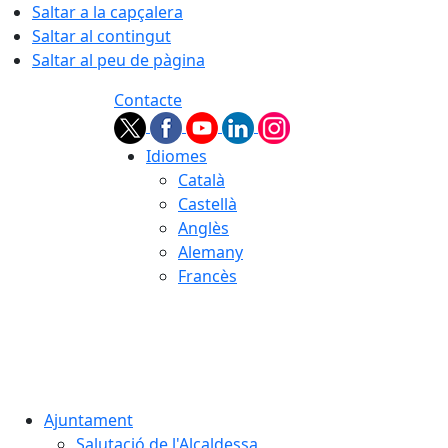
Saltar a la capçalera
Saltar al contingut
Saltar al peu de pàgina
Contacte
Idiomes
Català
Castellà
Anglès
Alemany
Francès
07.08.2026 | 04:22
Ajuntament
Salutació de l'Alcaldessa