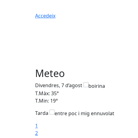
Accedeix
Meteo
Divendres, 7 d’agost
T.Màx: 35°
T.Min: 19°
Tarda
1
2