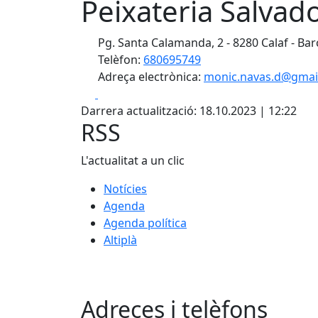
Peixateria Salvad
Pg. Santa Calamanda, 2 - 8280 Calaf - Ba
Telèfon:
680695749
Adreça electrònica:
monic.navas.d@gmai
Facebook
X
Darrera actualització: 18.10.2023 | 12:22
RSS
L'actualitat a un clic
Notícies
Agenda
Agenda política
Altiplà
Adreces i telèfons