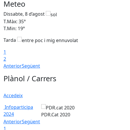
Meteo
Dissabte, 8 d’agost
D
T.Màx: 35°
T
T.Min: 19°
T
Tarda
1
2
Anterior
Següent
Plànol / Carrers
Accedeix
Infoparticipa
2024
PDR.Cat 2020
Anterior
Següent
1