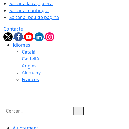
Saltar a la capçalera
Saltar al contingut
Saltar al peu de pàgina
Contacte
Idiomes
Català
Castellà
Anglès
Alemany
Francès
08.08.2026 | 09:09
Cercar:
Ajuntament