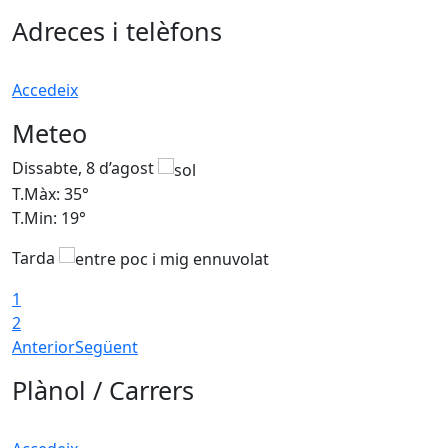
Adreces i telèfons
Accedeix
Meteo
Dissabte, 8 d’agost
D
T.Màx: 35°
T
T.Min: 19°
T
Tarda
1
2
Anterior
Següent
Plànol / Carrers