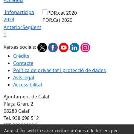
Accedeix
Infoparticipa
2024
PDR.Cat 2020
Anterior
Següent
1
Xarxes socials:
Crèdits
Contacte
Política de privacitat i protecció de dades
Avís legal
Accessibilitat
Ajuntament de Calaf
Plaça Gran, 2
08280 Calaf
Tel. 938 698 512
NIF P0803100G
Aquest lloc web fa servir cookies pròpies i de tercers per