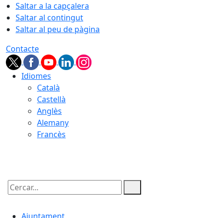
Saltar a la capçalera
Saltar al contingut
Saltar al peu de pàgina
Contacte
Idiomes
Català
Castellà
Anglès
Alemany
Francès
07.08.2026 | 19:02
Cercar:
Ajuntament