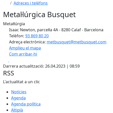
Adreces i telèfons
Metal·lúrgica Busquet
Metal·lúrgia
Isaac Newton, parcel·la 4A - 8280 Calaf - Barcelona
Telèfon:
93 869 80 20
Adreça electrònica:
metbusquet@metbusquet.com
Amplieu el mapa
Com arribar-hi
Leaflet
| ©
OpenStreetMap
contributors
Facebook
X
+
Darrera actualització: 26.04.2023 | 08:59
−
RSS
L'actualitat a un clic
Notícies
Agenda
Agenda política
Altiplà