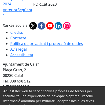
2024
PDR.Cat 2020
Anterior
Següent
1
Xarxes socials:
Crèdits
Contacte
Política de privacitat i protecció de dades
Avís legal
Accessibilitat
Ajuntament de Calaf
Plaça Gran, 2
08280 Calaf
Tel. 938 698 512
NIF P0803100G
Aquest lloc web fa servir cookies pròpies i de tercers per
Amb la col·laboració de:
facilitar-te una experiència de navegació òptima i recollir
informació anònima per millorar i adaptar-nos a les teves