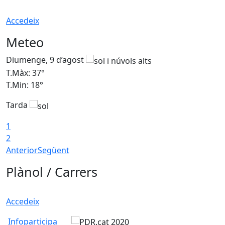
Accedeix
Meteo
Diumenge, 9 d’agost
D
T.Màx: 37°
T
T.Min: 18°
T
Tarda
T
1
2
Anterior
Següent
Plànol / Carrers
Accedeix
Infoparticipa