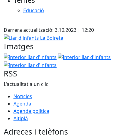
Temes
−
Educació
Facebook
X
Darrera actualització: 3.10.2023 | 12:20
Llar d'infants La Boireta
Imatges
Interior llar d'infants
Interior llar d'infants
Interior lla
RSS
L'actualitat a un clic
Notícies
Agenda
Agenda política
Altiplà
Adreces i telèfons