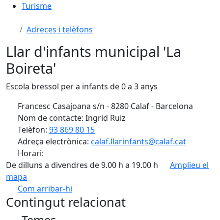
Turisme
Adreces i telèfons
Llar d'infants municipal 'La
Boireta'
Escola bressol per a infants de 0 a 3 anys
Francesc Casajoana s/n - 8280 Calaf - Barcelona
Nom de contacte: Ingrid Ruiz
Telèfon:
93 869 80 15
Adreça electrònica:
calaf.llarinfants@calaf.cat
Horari:
De dilluns a divendres de 9.00 h a 19.00 h
Amplieu el
mapa
Com arribar-hi
Leaflet
| ©
OpenStreetMap
contributors
Contingut relacionat
+