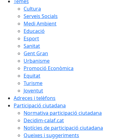
Temes
Cultura
Serveis Socials
Medi Ambient
Educació
Esport
Sanitat
Gent Gran
Urbanisme
Promoció Econòmica
Equitat
Turisme
Joventut
Adreces i telèfons
Participació ciutadana
Normativa participació ciutadana
Decidim-calaf.cat
Notícies de participació ciutadana
Queixes i suggeriments