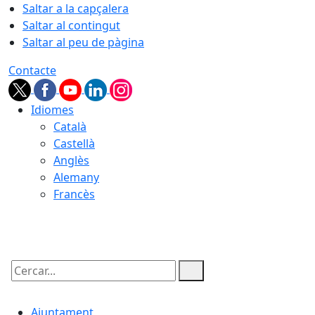
Saltar a la capçalera
Saltar al contingut
Saltar al peu de pàgina
Contacte
Idiomes
Català
Castellà
Anglès
Alemany
Francès
08.08.2026 | 04:21
Cercar:
Ajuntament