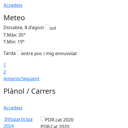
Accedeix
Meteo
Dissabte, 8 d’agost
D
T.Màx: 35°
T
T.Min: 19°
T
Tarda
1
2
Anterior
Següent
Plànol / Carrers
Accedeix
Infoparticipa
2024
PDR.Cat 2020