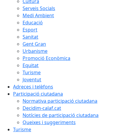
Cultura
Serveis Socials
Medi Ambient
Educació
Esport
Sanitat
Gent Gran
Urbanisme
Promoció Econòmica
Equitat
Turisme
Joventut
Adreces i telèfons
Participació ciutadana
Normativa participació ciutadana
Decidim-calaf.cat
Notícies de participació ciutadana
Queixes i suggeriments
Turisme