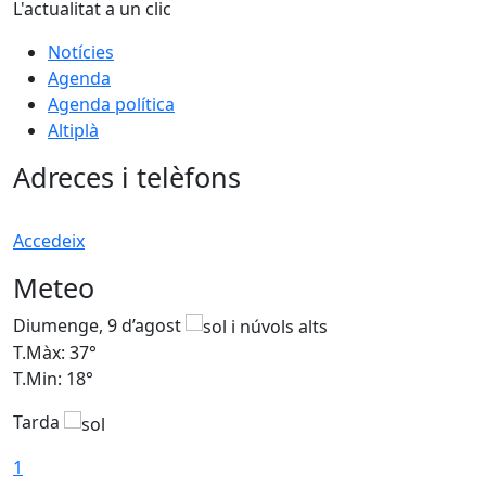
L'actualitat a un clic
Notícies
Agenda
Agenda política
Altiplà
Adreces i telèfons
Accedeix
Meteo
Diumenge, 9 d’agost
D
T.Màx: 37°
T
T.Min: 18°
T
Tarda
T
1