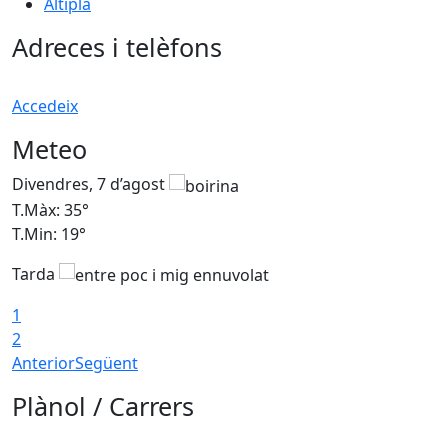
Altiplà
Adreces i telèfons
Accedeix
Meteo
Divendres, 7 d’agost
D
T.Màx: 35°
T
T.Min: 19°
T
Tarda
T
1
2
Anterior
Següent
Plànol / Carrers