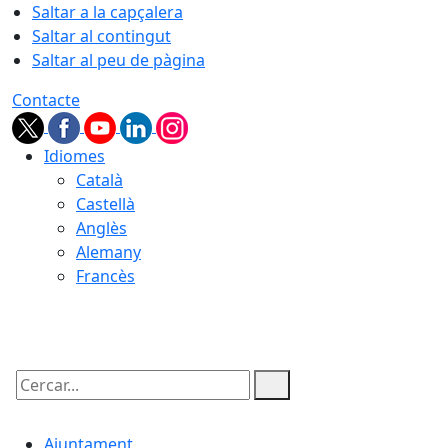
Saltar a la capçalera
Saltar al contingut
Saltar al peu de pàgina
Contacte
Idiomes
Català
Castellà
Anglès
Alemany
Francès
06.08.2026 | 23:14
Cercar:
Ajuntament