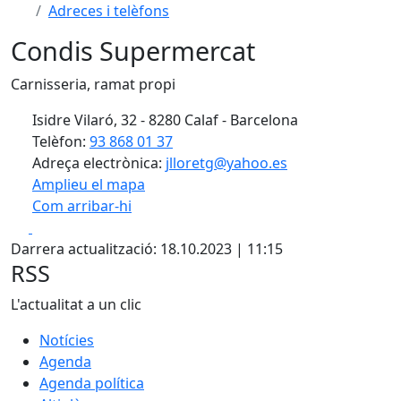
Adreces i telèfons
Condis Supermercat
Carnisseria, ramat propi
Isidre Vilaró, 32 - 8280 Calaf - Barcelona
Telèfon:
93 868 01 37
Adreça electrònica:
jlloretg@yahoo.es
Amplieu el mapa
Com arribar-hi
Leaflet
| ©
OpenStreetMap
contributors
Facebook
X
+
Darrera actualització: 18.10.2023 | 11:15
−
RSS
L'actualitat a un clic
Notícies
Agenda
Agenda política