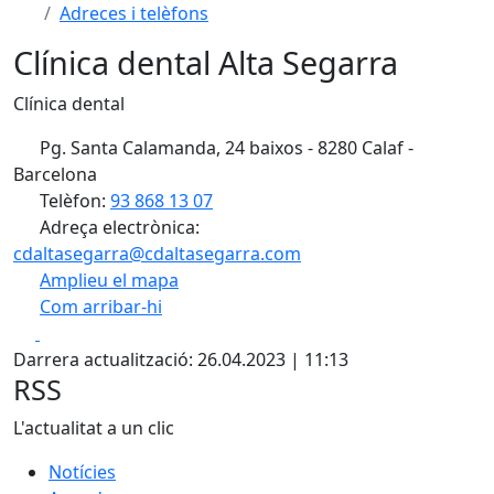
Adreces i telèfons
Clínica dental Alta Segarra
Clínica dental
Pg. Santa Calamanda, 24 baixos - 8280 Calaf -
Barcelona
Telèfon:
93 868 13 07
Adreça electrònica:
cdaltasegarra@cdaltasegarra.com
Amplieu el mapa
Com arribar-hi
Leaflet
| ©
OpenStreetMap
contributors
Facebook
X
+
Darrera actualització: 26.04.2023 | 11:13
−
RSS
L'actualitat a un clic
Notícies