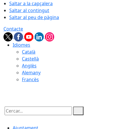
Saltar a la capçalera
Saltar al contingut
Saltar al peu de pàgina
Contacte
Idiomes
Català
Castellà
Anglès
Alemany
Francès
07.08.2026 | 11:44
Cercar:
Ajuntament