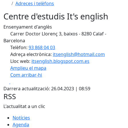
Adreces i telèfons
Centre d'estudis It's english
Ensenyament d'anglès
Carrer Doctor Llorenç 3, baixos - 8280 Calaf -
Barcelona
Telèfon:
93 868 04 03
Adreça electrònica:
itsenglish@hotmail.com
Lloc web:
itsenglish.blogspot.com.es
Amplieu el mapa
Com arribar-hi
Leaflet
| ©
OpenStreetMap
contributors
Facebook
X
+
Darrera actualització: 26.04.2023 | 08:59
−
RSS
L'actualitat a un clic
Notícies
Agenda