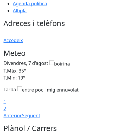
Agenda política
Altiplà
Adreces i telèfons
Accedeix
Meteo
Divendres, 7 d’agost
D
T.Màx: 35°
T
T.Min: 19°
T
Tarda
T
1
2
Anterior
Següent
Plànol / Carrers