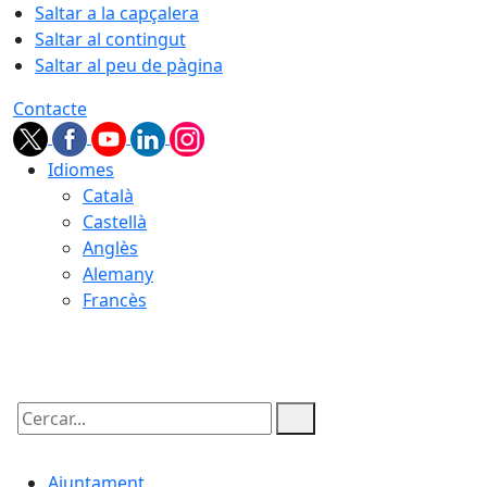
Saltar a la capçalera
Saltar al contingut
Saltar al peu de pàgina
Contacte
Idiomes
Català
Castellà
Anglès
Alemany
Francès
07.08.2026 | 06:58
Cercar:
Ajuntament