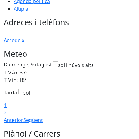
Agenda política
Altiplà
Adreces i telèfons
Accedeix
Meteo
Diumenge, 9 d’agost
D
T.Màx: 37°
T
T.Min: 18°
T
Tarda
T
1
2
Anterior
Següent
Plànol / Carrers