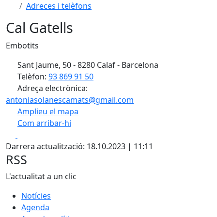
Adreces i telèfons
Cal Gatells
Embotits
Sant Jaume, 50 - 8280 Calaf - Barcelona
Telèfon:
93 869 91 50
Adreça electrònica:
antoniasolanescamats@gmail.com
Amplieu el mapa
Com arribar-hi
Leaflet
| ©
OpenStreetMap
contributors
Facebook
X
+
Darrera actualització: 18.10.2023 | 11:11
−
RSS
L'actualitat a un clic
Notícies
Agenda