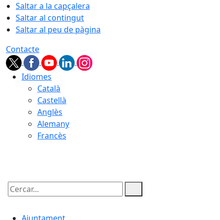
Saltar a la capçalera
Saltar al contingut
Saltar al peu de pàgina
Contacte
Idiomes
Català
Castellà
Anglès
Alemany
Francès
09.08.2026 | 11:05
Cercar:
Ajuntament