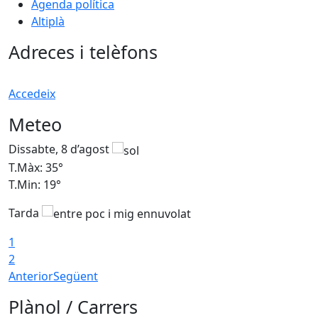
Agenda política
Altiplà
Adreces i telèfons
Accedeix
Meteo
Dissabte, 8 d’agost
D
T.Màx: 35°
T
T.Min: 19°
T
Tarda
1
2
Anterior
Següent
Plànol / Carrers