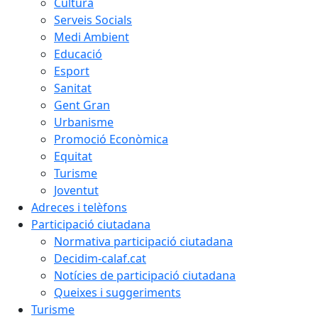
Cultura
Serveis Socials
Medi Ambient
Educació
Esport
Sanitat
Gent Gran
Urbanisme
Promoció Econòmica
Equitat
Turisme
Joventut
Adreces i telèfons
Participació ciutadana
Normativa participació ciutadana
Decidim-calaf.cat
Notícies de participació ciutadana
Queixes i suggeriments
Turisme