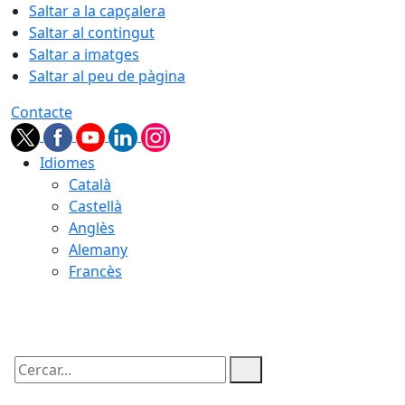
Saltar a la capçalera
Saltar al contingut
Saltar a imatges
Saltar al peu de pàgina
Contacte
Idiomes
Català
Castellà
Anglès
Alemany
Francès
09.08.2026 | 12:59
Cercar: