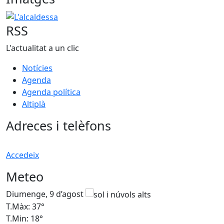
L'alcaldessa
RSS
L'actualitat a un clic
Notícies
Agenda
Agenda política
Altiplà
Adreces i telèfons
Accedeix
Meteo
Diumenge, 9 d’agost
D
T.Màx: 37°
T
T.Min: 18°
T