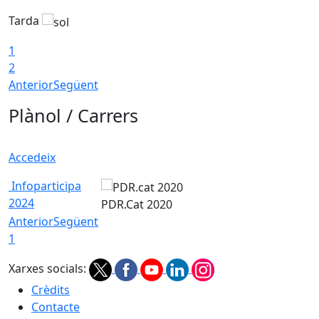
Tarda
T
1
2
Anterior
Següent
Plànol / Carrers
Accedeix
Infoparticipa
2024
PDR.Cat 2020
Anterior
Següent
1
Xarxes socials:
Crèdits
Contacte