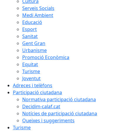
Cultura
Serveis Socials
Medi Ambient
Educació
Esport
Sanitat
Gent Gran
Urbanisme
Promoció Econòmica
Equitat
Turisme
Joventut
Adreces i telèfons
Participació ciutadana
Normativa participació ciutadana
Decidim-calaf.cat
Notícies de participació ciutadana
Queixes i suggeriments
Turisme