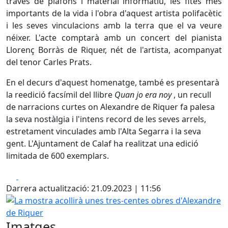
través de plafons i material informatiu, les fites més
importants de la vida i l'obra d'aquest artista polifacètic
i les seves vinculacions amb la terra que el va veure
néixer. L'acte comptarà amb un concert del pianista
Llorenç Borràs de Riquer, nét de l'artista, acompanyat
del tenor Carles Prats.
En el decurs d'aquest homenatge, també es presentarà
la reedició facsímil del llibre
Quan jo era noy
, un recull
de narracions curtes on Alexandre de Riquer fa palesa
la seva nostàlgia i l'intens record de les seves arrels,
estretament vinculades amb l'Alta Segarra i la seva
gent. L'Ajuntament de Calaf ha realitzat una edició
limitada de 600 exemplars.
Facebook
X
Darrera actualització: 21.09.2023 | 11:56
La mostra acollirà unes tres-centes obres d'Alexandre de 
Imatges