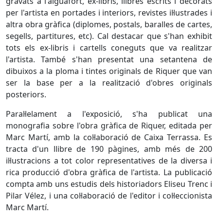
gravats a l'aiguafort, ex-libris, llibres escrits i decorats
per l'artista en portades i interiors, revistes il·lustrades i
altra obra gràfica (diplomes, postals, baralles de cartes,
segells, partitures, etc). Cal destacar que s'han exhibit
tots els ex-libris i cartells coneguts que va realitzar
l'artista. També s'han presentat una setantena de
dibuixos a la ploma i tintes originals de Riquer que van
ser la base per a la realització d'obres originals
posteriors.
Paral·lelament a l'exposició, s'ha publicat una
monografia sobre l'obra gràfica de Riquer, editada per
Marc Martí, amb la col·laboració de Caixa Terrassa. Es
tracta d'un llibre de 190 pàgines, amb més de 200
il·lustracions a tot color representatives de la diversa i
rica producció d'obra gràfica de l'artista. La publicació
compta amb uns estudis dels historiadors Eliseu Trenc i
Pilar Vélez, i una col·laboració de l'editor i col·leccionista
Marc Martí.