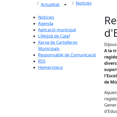
Notícies
Actualitat
Re
Notícies
Agenda
d'
Aplicació municipal
L'Altiplà de Calaf
Xarxa de Cartelleres
Dijous
Municipals
A la t
Responsable de Comunicació
regido
RSS
divers
Hemeroteca
suport
l'Esco
de Mú
Aquest
regido
Genera
d'Educ