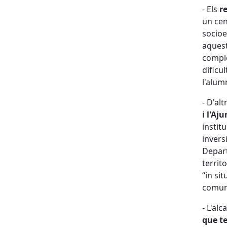
- Els
r
un cen
socioe
aquest
comple
dificul
l'alum
- D'al
i l'A
instit
invers
Depar
territ
“in sit
comuni
- L'al
que te