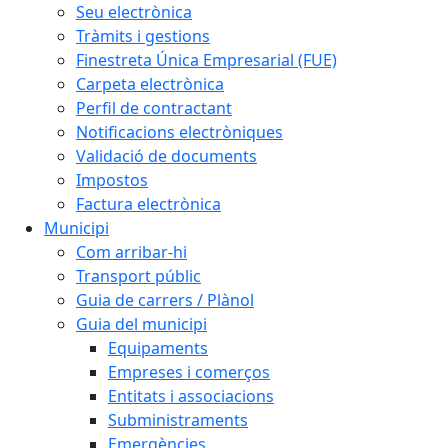
Seu electrònica
Tràmits i gestions
Finestreta Única Empresarial (FUE)
Carpeta electrònica
Perfil de contractant
Notificacions electròniques
Validació de documents
Impostos
Factura electrònica
Municipi
Com arribar-hi
Transport públic
Guia de carrers / Plànol
Guia del municipi
Equipaments
Empreses i comerços
Entitats i associacions
Subministraments
Emergències