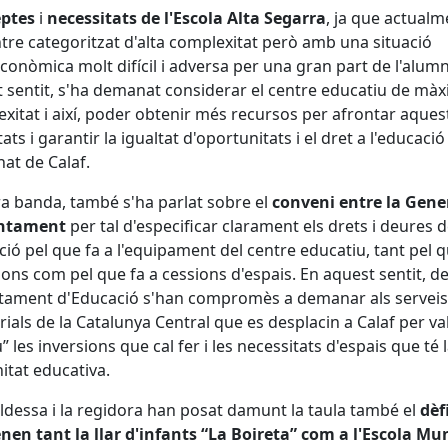
eptes
i
necessitats de l'Escola Alta Segarra
, ja que actualm
tre categoritzat d'alta complexitat però amb una situació
conòmica molt difícil i adversa per una gran part de l'alumn
 sentit, s'ha demanat considerar el centre educatiu de mà
xitat i així, poder obtenir més recursos per afrontar aques
tats i garantir la igualtat d'oportunitats i el dret a l'educació
nat de Calaf.
tra banda, també s'ha parlat sobre el
conveni entre la Gene
juntament
per tal d'especificar clarament els drets i deures 
ució pel que fa a l'equipament del centre educatiu, tant pel q
ions com pel que fa a cessions d'espais. En aquest sentit, de
tament d'Educació s'han compromès a demanar als serveis
orials de la Catalunya Central que es desplacin a Calaf per va
u” les inversions que cal fer i les necessitats d'espais que té 
tat educativa.
caldessa i la regidora han posat damunt la taula també el
dèf
nen tant la llar d'infants “La Boireta” com a l'Escola Mu