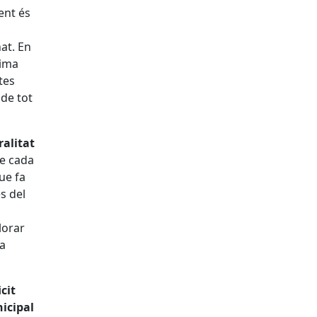
ent és
at. En
xima
tes
 de tot
ralitat
de cada
ue fa
s del
lorar
la
icit
nicipal