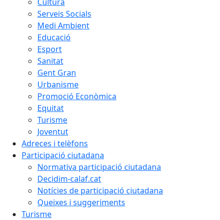
Cultura
Serveis Socials
Medi Ambient
Educació
Esport
Sanitat
Gent Gran
Urbanisme
Promoció Econòmica
Equitat
Turisme
Joventut
Adreces i telèfons
Participació ciutadana
Normativa participació ciutadana
Decidim-calaf.cat
Notícies de participació ciutadana
Queixes i suggeriments
Turisme