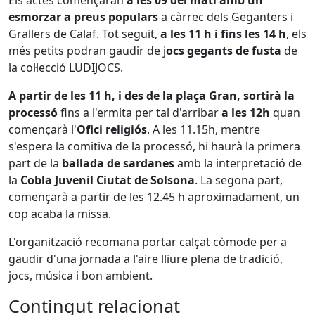
Els actes començaran
a les 09 del matí amb un
esmorzar a preus populars
a càrrec dels Geganters i
Grallers de Calaf. Tot seguit,
a les 11 h i fins les 14 h
, els
més petits podran gaudir de j
ocs gegants de fusta
de
la col·lecció LUDIJOCS.
A partir de les 11 h, i des de la plaça Gran, sortirà la
processó
fins a l'ermita per tal d'arribar
a les 12h
quan
començarà l'
Ofici religiós
. A les 11.15h, mentre
s'espera la comitiva de la processó, hi haurà la primera
part de la
ballada de sardanes
amb la interpretació de
la
Cobla Juvenil Ciutat de Solsona
. La segona part,
començarà a partir de les 12.45 h aproximadament, un
cop acaba la missa.
L'organització recomana portar calçat còmode per a
gaudir d'una jornada a l'aire lliure plena de tradició,
jocs, música i bon ambient.
Contingut relacionat