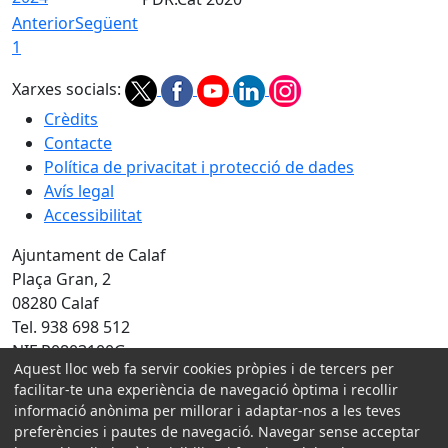
Anterior
Següent
1
Xarxes socials:
Crèdits
Contacte
Política de privacitat i protecció de dades
Avís legal
Accessibilitat
Ajuntament de Calaf
Plaça Gran, 2
08280 Calaf
Tel. 938 698 512
NIF P0803100G
Aquest lloc web fa servir cookies pròpies i de tercers per
facilitar-te una experiència de navegació òptima i recollir
Amb la col·laboració de:
informació anònima per millorar i adaptar-nos a les teves
preferències i pautes de navegació. Navegar sense acceptar