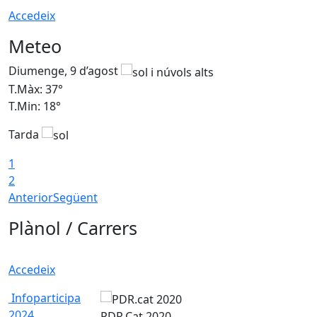
Accedeix
Meteo
Diumenge, 9 d’agost
D
T.Màx: 37°
T
T.Min: 18°
T
Tarda
T
1
2
Anterior
Següent
Plànol / Carrers
Accedeix
Infoparticipa
2024
PDR.Cat 2020