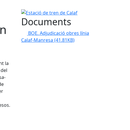
Estació de tren de Calaf
Documents
en
BOE. Adjudicació obres línia
Calaf-Manresa
(41.81KB)
nt la
 del
sa-
de
er
esos.