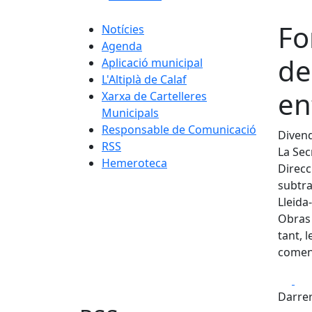
Fo
Notícies
Agenda
de
Aplicació municipal
L'Altiplà de Calaf
en
Xarxa de Cartelleres
Municipals
Responsable de Comunicació
Divend
RSS
La Sec
Hemeroteca
Direcc
subtra
Lleida
Obras 
tant, 
començ
Fa
Darrer