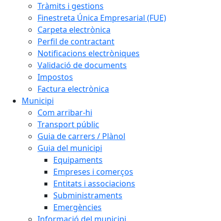
Tràmits i gestions
Finestreta Única Empresarial (FUE)
Carpeta electrònica
Perfil de contractant
Notificacions electròniques
Validació de documents
Impostos
Factura electrònica
Municipi
Com arribar-hi
Transport públic
Guia de carrers / Plànol
Guia del municipi
Equipaments
Empreses i comerços
Entitats i associacions
Subministraments
Emergències
Informació del municipi