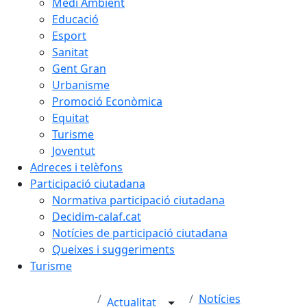
Medi Ambient
Educació
Esport
Sanitat
Gent Gran
Urbanisme
Promoció Econòmica
Equitat
Turisme
Joventut
Adreces i telèfons
Participació ciutadana
Normativa participació ciutadana
Decidim-calaf.cat
Notícies de participació ciutadana
Queixes i suggeriments
Turisme
Notícies
Actualitat