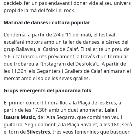
decideix fer un pas endavant i donar vida al seu univers
propi de la mà del folk i el rock.
Matinal de danses i cultura popular
L'endemà, a partir de 2/4 d'11 del matí, el festival
escalfarà motors amb un taller de danses, a càrrec del
grup Ballaveu, al Casino de Calaf. El taller té un preu de
10€ i cal inscriure’s prèviament, a través d'un formulari
que trobareu a l'Instagram del Desfolca’t. A partir de
les 11.30h, els Geganters i Grallers de Calaf animaran el
mercat amb el so de les seves gralles.
Grups emergents del panorama folk
El primer concert tindrà lloc a la Plaça de les Eres, a
partir de les 17.30h amb un duet anomenat
Laia i
Isaura Music
, de l'Alta Segarra, que combinen veu i
guitarra. Seguidament, a la Plaça Ravalet, a les 18h, serà
el torn de
Silvestres
, tres veus femenines que busquen