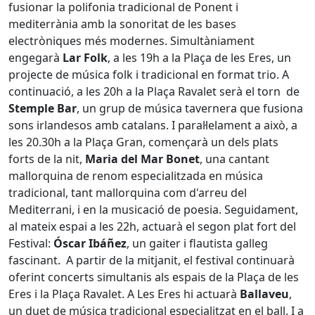
fusionar la polifonia tradicional de Ponent i
mediterrània amb la sonoritat de les bases
electròniques més modernes. Simultàniament
engegarà
Lar Folk
, a les 19h a la Plaça de les Eres, un
projecte de música folk i tradicional en format trio. A
continuació, a les 20h a la Plaça Ravalet serà el torn de
Stemple Bar
, un grup de música tavernera que fusiona
sons irlandesos amb catalans. I paral·lelament a això, a
les 20.30h a la Plaça Gran, començarà un dels plats
forts de la nit,
Maria del Mar Bonet
, una cantant
mallorquina de renom especialitzada en música
tradicional, tant mallorquina com d'arreu del
Mediterrani, i en la musicació de poesia. Seguidament,
al mateix espai a les 22h, actuarà el segon plat fort del
Festival:
Óscar Ibáñez
, un gaiter i flautista galleg
fascinant. A partir de la mitjanit, el festival continuarà
oferint concerts simultanis als espais de la Plaça de les
Eres i la Plaça Ravalet. A Les Eres hi actuarà
Ballaveu
,
un duet de música tradicional especialitzat en el ball. I a