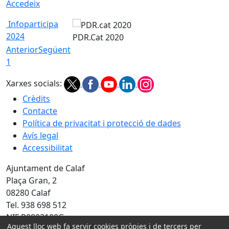
Accedeix
Infoparticipa
2024
PDR.Cat 2020
Anterior
Següent
1
Xarxes socials:
Crèdits
Contacte
Política de privacitat i protecció de dades
Avís legal
Accessibilitat
Ajuntament de Calaf
Plaça Gran, 2
08280 Calaf
Tel. 938 698 512
NIF P0803100G
Aquest lloc web fa servir cookies pròpies i de tercers per