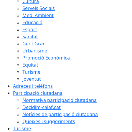
Cultura
Serveis Socials
Medi Ambient
Educació
Esport
Sanitat
Gent Gran
Urbanisme
Promoció Econòmica
Equitat
Turisme
Joventut
Adreces i telèfons
Participació ciutadana
Normativa participació ciutadana
Decidim-calaf.cat
Notícies de participació ciutadana
Queixes i suggeriments
Turisme