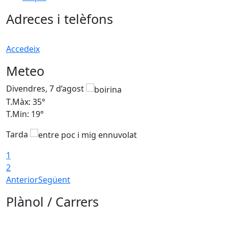
Adreces i telèfons
Accedeix
Meteo
Divendres, 7 d’agost
D
T.Màx: 35°
T
T.Min: 19°
T
Tarda
T
1
2
Anterior
Següent
Plànol / Carrers