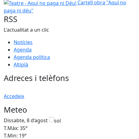
Teatre - Aquí no paga ni Déu!
Cartell obra "Aquí no
paga ni déu"
RSS
L'actualitat a un clic
Notícies
Agenda
Agenda política
Altiplà
Adreces i telèfons
Accedeix
Meteo
Dissabte, 8 d’agost
D
T.Màx: 35°
T
T.Min: 19°
T