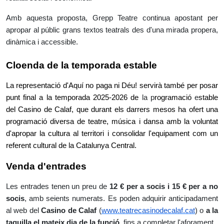
Amb aquesta proposta, Grepp Teatre continua apostant per
apropar al públic grans textos teatrals des d'una mirada propera,
dinàmica i accessible.
Cloenda de la temporada estable
La representació d'Aquí no paga ni Déu! servirà també per posar
punt final a la temporada 2025-2026 de
la p
rogramació
e
stable
del Casino de Calaf, que durant els darrers mesos ha ofert una
programació diversa de teatre, música i dansa amb la voluntat
d'apropar la cultura al territori i consolidar l'equipament com un
referent cultural de la Catalunya Central.
Venda d'entrades
Les entrades tenen un preu de
12 € per a socis i 15 € per a no
socis
, amb seients numerats. Es poden adquirir anticipadament
al web del
Casino de Calaf
(
www.teatrecasinodecalaf.cat
) o
a la
taquilla el mateix dia de la funció
, fins a completar l'aforament.