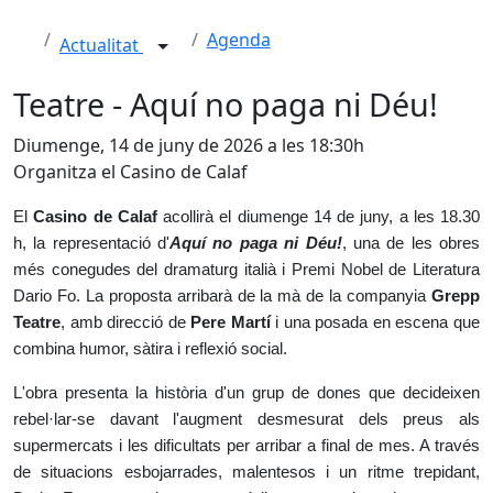
Agenda
Actualitat
Teatre - Aquí no paga ni Déu!
Diumenge, 14 de juny de 2026 a les 18:30h
Organitza el Casino de Calaf
El
Casino de Calaf
acollirà el diumenge 14 de juny, a les 18.30
h, la representació d'
Aquí no paga ni Déu!
, una de les obres
més conegudes del dramaturg italià i Premi Nobel de Literatura
Dario Fo. La proposta arribarà de la mà de la companyia
Grepp
Teatre
, amb direcció de
Pere Martí
i una posada en escena que
combina humor, sàtira i reflexió social.
L'obra presenta la història d'un grup de dones que decideixen
rebel·lar-se davant l'augment desmesurat dels preus als
supermercats i les dificultats per arribar a final de mes. A través
de situacions esbojarrades, malentesos i un ritme trepidant,