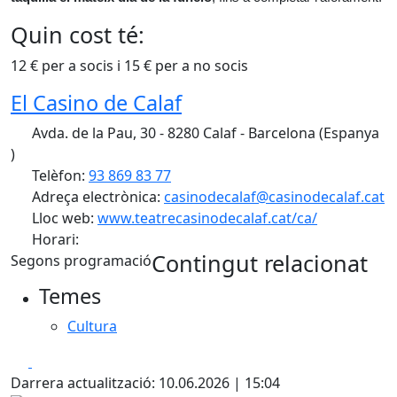
Quin cost té:
12 € per a socis i 15 € per a no socis
El Casino de Calaf
Avda. de la Pau, 30 - 8280 Calaf - Barcelona (Espanya
)
Telèfon:
93 869 83 77
Adreça electrònica:
casinodecalaf@casinodecalaf.cat
Lloc web:
www.teatrecasinodecalaf.cat/ca/
Horari:
Contingut relacionat
Segons programació
Temes
Cultura
Facebook
X
Darrera actualització: 10.06.2026 | 15:04