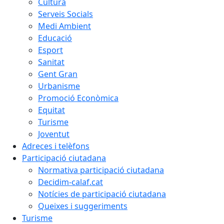
Cultura
Serveis Socials
Medi Ambient
Educació
Esport
Sanitat
Gent Gran
Urbanisme
Promoció Econòmica
Equitat
Turisme
Joventut
Adreces i telèfons
Participació ciutadana
Normativa participació ciutadana
Decidim-calaf.cat
Notícies de participació ciutadana
Queixes i suggeriments
Turisme