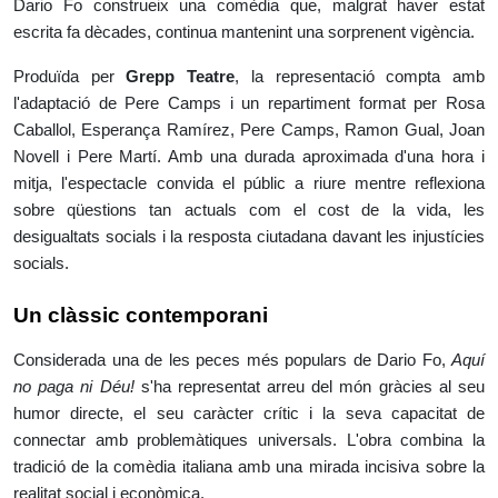
Dario Fo construeix una comèdia que, malgrat haver estat
escrita fa dècades, continua mantenint una sorprenent vigència.
Produïda per
Grepp Teatre
, la representació compta amb
l'adaptació de Pere Camps i un repartiment format per Rosa
Caballol, Esperança Ramírez, Pere Camps, Ramon Gual, Joan
Novell i Pere Martí. Amb una durada aproximada d'una hora i
mitja, l'espectacle convida el públic a riure mentre reflexiona
sobre qüestions tan actuals com el cost de la vida, les
desigualtats socials i la resposta ciutadana davant les injustícies
socials.
Un clàssic contemporani
Considerada una de les peces més populars de Dario Fo,
Aquí
no paga ni Déu!
s'ha representat arreu del món gràcies al seu
humor directe, el seu caràcter crític i la seva capacitat de
connectar amb problemàtiques universals. L'obra combina la
tradició de la comèdia italiana amb una mirada incisiva sobre la
realitat social i econòmica.