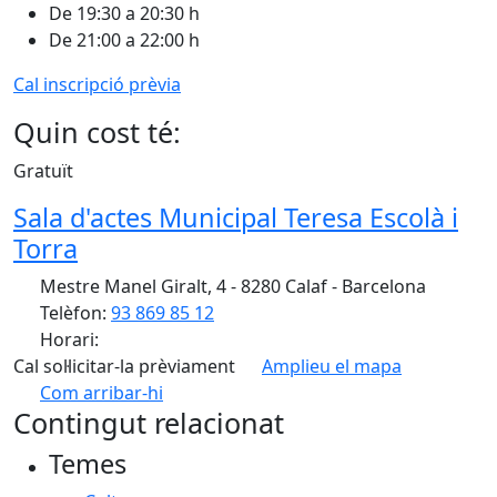
De 19:30 a 20:30 h
De 21:00 a 22:00 h
Cal inscripció prèvia
Quin cost té:
Gratuït
Sala d'actes Municipal Teresa Escolà i
Torra
Mestre Manel Giralt, 4 - 8280 Calaf - Barcelona
Telèfon:
93 869 85 12
Horari:
Cal sol·licitar-la prèviament
Amplieu el mapa
Com arribar-hi
Leaflet
| ©
OpenStreetMap
contributors
Contingut relacionat
+
Temes
−