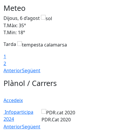
Meteo
Dijous, 6 d’agost
D
T.Màx: 35°
T
T.Min: 18°
T
Tarda
T
1
2
Anterior
Següent
Plànol / Carrers
Accedeix
Infoparticipa
2024
PDR.Cat 2020
Anterior
Següent