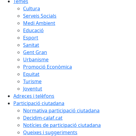
Temes
Cultura
Serveis Socials
Medi Ambient
Educació
Esport
Sanitat
Gent Gran
Urbanisme
Promoció Econòmica
Equitat
Turisme
Joventut
Adreces i telèfons
Participació ciutadana
Normativa participació ciutadana
Decidim-calaf.cat
Notícies de participació ciutadana
Queixes i suggeriments