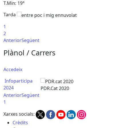
T.Min: 19°
T
Tarda
T
1
2
Anterior
Següent
Plànol / Carrers
Accedeix
Infoparticipa
2024
PDR.Cat 2020
Anterior
Següent
1
Xarxes socials:
Crèdits