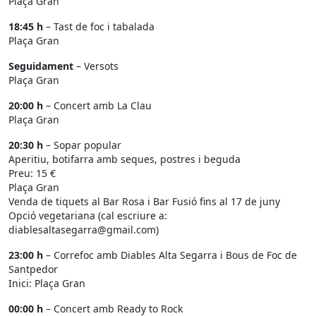
Plaça Gran
18:45 h
– Tast de foc i tabalada
Plaça Gran
Seguidament
– Versots
Plaça Gran
20:00 h
– Concert amb La Clau
Plaça Gran
20:30 h
– Sopar popular
Aperitiu, botifarra amb seques, postres i beguda
Preu: 15 €
Plaça Gran
Venda de tiquets al Bar Rosa i Bar Fusió fins al 17 de juny
Opció vegetariana (cal escriure a:
diablesaltasegarra@gmail.com)
23:00 h
– Correfoc amb Diables Alta Segarra i Bous de Foc de
Santpedor
Inici: Plaça Gran
00:00 h
– Concert amb Ready to Rock