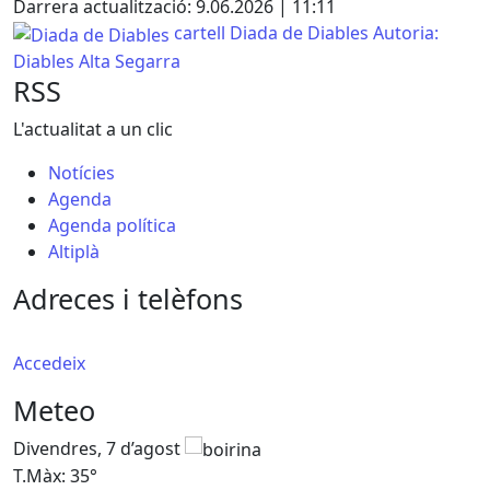
Darrera actualització: 9.06.2026 | 11:11
Diada de Diables
cartell Diada de Diables
Autoria:
Diables Alta Segarra
RSS
L'actualitat a un clic
Notícies
Agenda
Agenda política
Altiplà
Adreces i telèfons
Accedeix
Meteo
Divendres, 7 d’agost
D
T.Màx: 35°
T