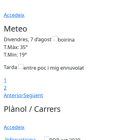
Accedeix
Meteo
Divendres, 7 d’agost
D
T.Màx: 35°
T
T.Min: 19°
T
Tarda
T
1
2
Anterior
Següent
Plànol / Carrers
Accedeix
Infoparticipa