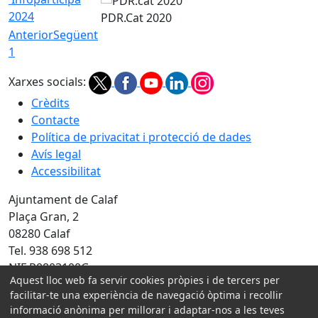
2024
PDR.Cat 2020
Anterior
Següent
1
Xarxes socials:
Crèdits
Contacte
Política de privacitat i protecció de dades
Avís legal
Accessibilitat
Ajuntament de Calaf
Plaça Gran, 2
08280 Calaf
Tel. 938 698 512
NIF P0803100G
Aquest lloc web fa servir cookies pròpies i de tercers per
facilitar-te una experiència de navegació òptima i recollir
Amb la col·laboració de:
informació anònima per millorar i adaptar-nos a les teves