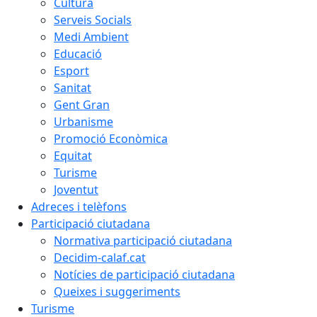
Cultura
Serveis Socials
Medi Ambient
Educació
Esport
Sanitat
Gent Gran
Urbanisme
Promoció Econòmica
Equitat
Turisme
Joventut
Adreces i telèfons
Participació ciutadana
Normativa participació ciutadana
Decidim-calaf.cat
Notícies de participació ciutadana
Queixes i suggeriments
Turisme