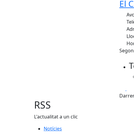
El 
Avd
Tel
Adr
Llo
Hor
Segon
T
Fa
Darrer
RSS
L'actualitat a un clic
Notícies