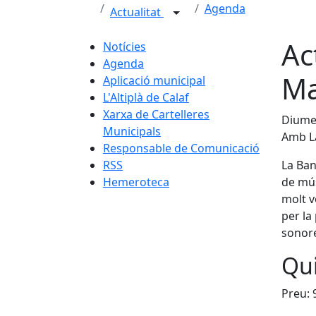
Agenda
Actualitat
Ac
Notícies
Agenda
Ma
Aplicació municipal
L'Altiplà de Calaf
Xarxa de Cartelleres
Diumen
Municipals
Amb La
Responsable de Comunicació
RSS
La Ban
Hemeroteca
de mús
molt v
per la
sonores
Qui
Preu: 