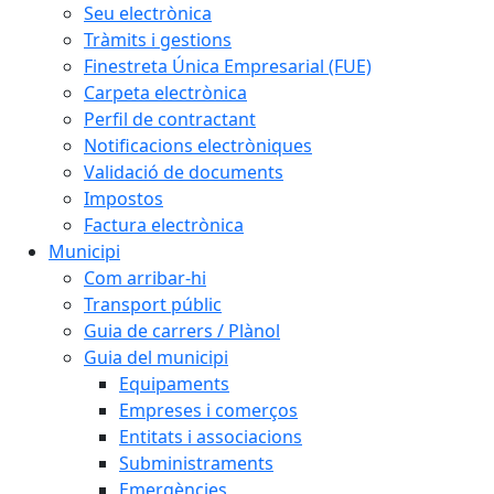
Seu electrònica
Tràmits i gestions
Finestreta Única Empresarial (FUE)
Carpeta electrònica
Perfil de contractant
Notificacions electròniques
Validació de documents
Impostos
Factura electrònica
Municipi
Com arribar-hi
Transport públic
Guia de carrers / Plànol
Guia del municipi
Equipaments
Empreses i comerços
Entitats i associacions
Subministraments
Emergències