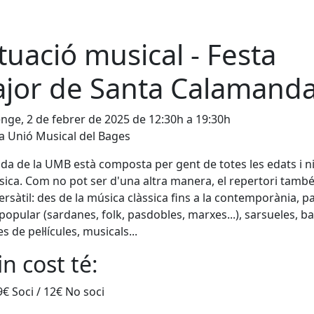
tuació musical - Festa
jor de Santa Calamand
ge, 2 de febrer de 2025 de 12:30h a 19:30h
 Unió Musical del Bages
da de la UMB està composta per gent de totes les edats i ni
ica. Com no pot ser d'una altra manera, el repertori també
ersàtil: des de la música clàssica fins a la contemporània, p
 popular (sardanes, folk, pasdobles, marxes...), sarsueles, b
 de pel·lícules, musicals...
n cost té:
9€ Soci / 12€ No soci