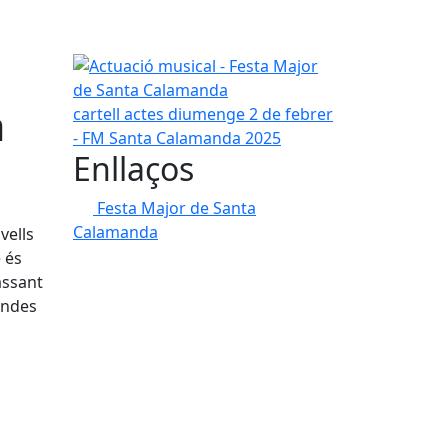
Actuació musical - Festa Major de Santa Calaman
a
cartell actes diumenge 2 de febrer
- FM Santa Calamanda 2025
Enllaços
Festa Major de Santa
Calamanda
vells
 és
assant
andes