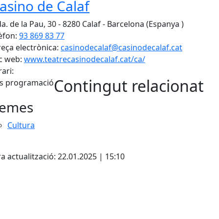
Casino de Calaf
a. de la Pau, 30 - 8280 Calaf - Barcelona (Espanya )
èfon:
93 869 83 77
eça electrònica:
casinodecalaf@casinodecalaf.cat
c web:
www.teatrecasinodecalaf.cat/ca/
ari:
Contingut relacionat
s programació
emes
Cultura
cebook
X
a actualització: 22.01.2025 | 15:10