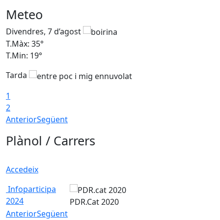
Meteo
Divendres, 7 d’agost
D
T.Màx: 35°
T
T.Min: 19°
T
Tarda
T
1
2
Anterior
Següent
Plànol / Carrers
Accedeix
Infoparticipa
2024
PDR.Cat 2020
Anterior
Següent