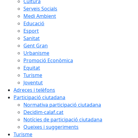
Cultura
Serveis Socials
Medi Ambient
Educació
Esport
Sanitat
Gent Gran
Urbanisme
Promoció Econòmica
Equitat
Turisme
Joventut
Adreces i telèfons
Participació ciutadana
Normativa participació ciutadana
Decidim-calaf.cat
Notícies de participació ciutadana
Queixes i suggeriments
Turisme