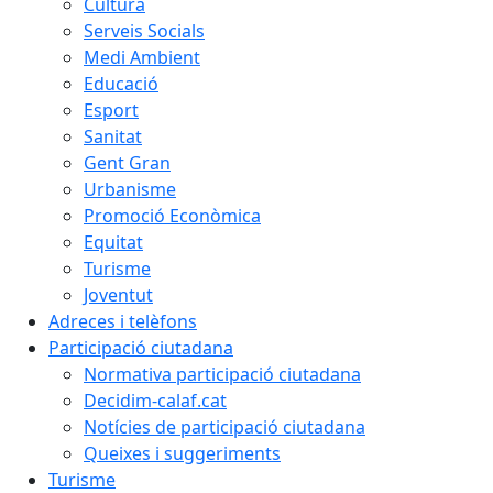
Cultura
Serveis Socials
Medi Ambient
Educació
Esport
Sanitat
Gent Gran
Urbanisme
Promoció Econòmica
Equitat
Turisme
Joventut
Adreces i telèfons
Participació ciutadana
Normativa participació ciutadana
Decidim-calaf.cat
Notícies de participació ciutadana
Queixes i suggeriments
Turisme