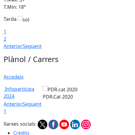
T.Min: 18°
T
Tarda
T
1
2
Anterior
Següent
Plànol / Carrers
Accedeix
Infoparticipa
2024
PDR.Cat 2020
Anterior
Següent
1
Xarxes socials:
Crèdits