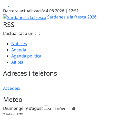
Facebook
X
Darrera actualització: 4.06.2026 | 12:51
Sardanes a la fresca
Sardanes a la fresca 2026
RSS
L'actualitat a un clic
Notícies
Agenda
Agenda política
Altiplà
Adreces i telèfons
Accedeix
Meteo
Diumenge, 9 d’agost
D
T.Màx: 37°
T