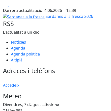
Facebook
X
Darrera actualització: 4.06.2026 | 12:39
Sardanes a la fresca
Sardanes a la fresca 2026
RSS
L'actualitat a un clic
Notícies
Agenda
Agenda política
Altiplà
Adreces i telèfons
Accedeix
Meteo
Divendres, 7 d’agost
D
T.Màx: 35°
T