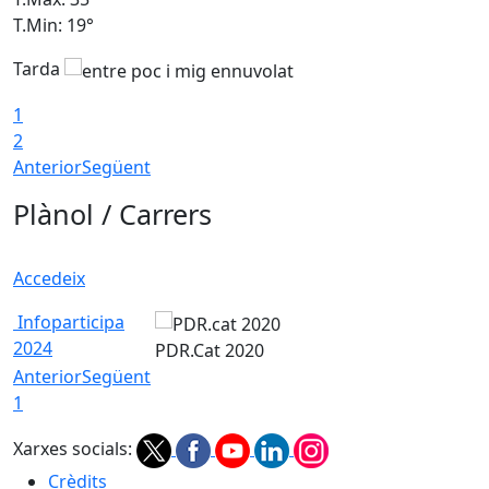
T.Min: 19°
T
Tarda
T
1
2
Anterior
Següent
Plànol / Carrers
Accedeix
Infoparticipa
2024
PDR.Cat 2020
Anterior
Següent
1
Xarxes socials:
Crèdits