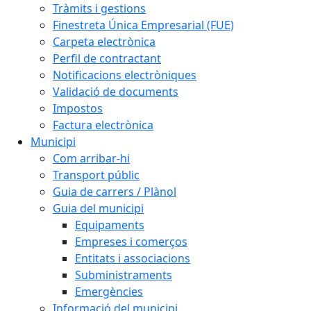
Tràmits i gestions
Finestreta Única Empresarial (FUE)
Carpeta electrònica
Perfil de contractant
Notificacions electròniques
Validació de documents
Impostos
Factura electrònica
Municipi
Com arribar-hi
Transport públic
Guia de carrers / Plànol
Guia del municipi
Equipaments
Empreses i comerços
Entitats i associacions
Subministraments
Emergències
Informació del municipi