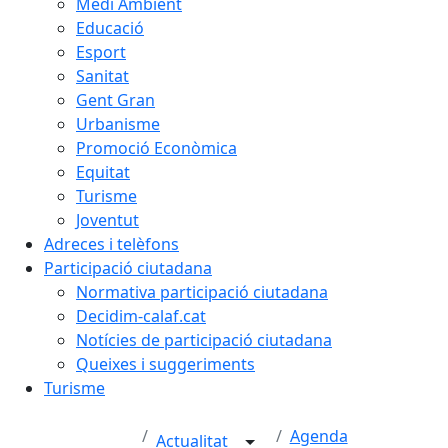
Medi Ambient
Educació
Esport
Sanitat
Gent Gran
Urbanisme
Promoció Econòmica
Equitat
Turisme
Joventut
Adreces i telèfons
Participació ciutadana
Normativa participació ciutadana
Decidim-calaf.cat
Notícies de participació ciutadana
Queixes i suggeriments
Turisme
Agenda
Actualitat