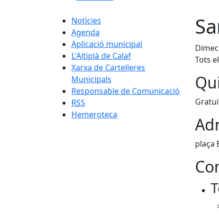
Sa
Notícies
Agenda
Aplicació municipal
Dimecr
L'Altiplà de Calaf
Tots e
Xarxa de Cartelleres
Qui
Municipals
Responsable de Comunicació
Gratuï
RSS
Hemeroteca
Adr
plaça 
Con
T