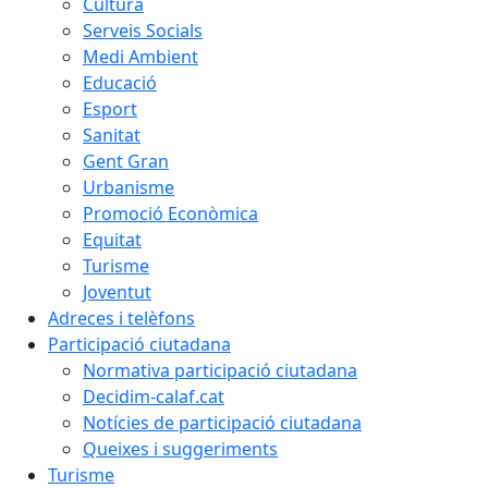
Cultura
Serveis Socials
Medi Ambient
Educació
Esport
Sanitat
Gent Gran
Urbanisme
Promoció Econòmica
Equitat
Turisme
Joventut
Adreces i telèfons
Participació ciutadana
Normativa participació ciutadana
Decidim-calaf.cat
Notícies de participació ciutadana
Queixes i suggeriments
Turisme