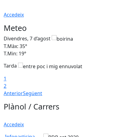
Accedeix
Meteo
Divendres, 7 d’agost
D
T.Màx: 35°
T
T.Min: 19°
T
Tarda
T
1
2
Anterior
Següent
Plànol / Carrers
Accedeix
Infoparticipa