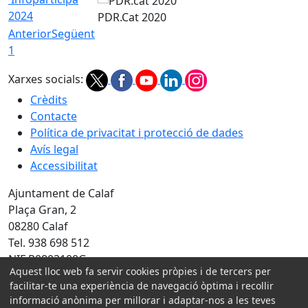
2024
PDR.Cat 2020
Anterior
Següent
1
Xarxes socials:
Crèdits
Contacte
Política de privacitat i protecció de dades
Avís legal
Accessibilitat
Ajuntament de Calaf
Plaça Gran, 2
08280 Calaf
Tel. 938 698 512
NIF P0803100G
Aquest lloc web fa servir cookies pròpies i de tercers per
facilitar-te una experiència de navegació òptima i recollir
Amb la col·laboració de:
informació anònima per millorar i adaptar-nos a les teves