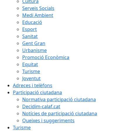
Cultura
Serveis Socials
Medi Ambient
Educació
Esport
Sanitat
Gent Gran
Urbanisme
Promoció Econòmica
Equitat
Turisme
Joventut
Adreces i telèfons
Participació ciutadana
Normativa participació ciutadana
Decidim-calaf.cat
Notícies de participació ciutadana
Queixes i suggeriments
Turisme