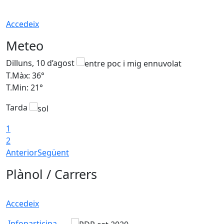
Accedeix
Meteo
Dilluns, 10 d’agost
D
T.Màx: 36°
T
T.Min: 21°
T
Tarda
T
1
2
Anterior
Següent
Plànol / Carrers
Accedeix
Infoparticipa