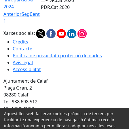
2024
PDR.Cat 2020
Anterior
Següent
1
Xarxes socials:
Crèdits
Contacte
Política de privacitat i protecció de dades
Avís legal
Accessibilitat
Ajuntament de Calaf
Plaça Gran, 2
08280 Calaf
Tel. 938 698 512
NIF P0803100G
Aquest lloc web fa servir cookies pròpies i de tercers per
facilitar-te una experiència de navegació òptima i recollir
Amb la col·laboració de:
informació anònima per millorar i adaptar-nos a les teves