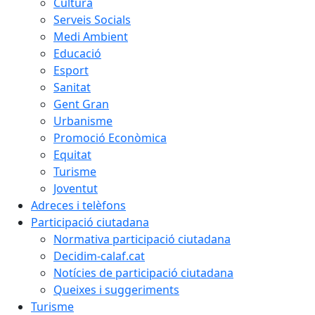
Cultura
Serveis Socials
Medi Ambient
Educació
Esport
Sanitat
Gent Gran
Urbanisme
Promoció Econòmica
Equitat
Turisme
Joventut
Adreces i telèfons
Participació ciutadana
Normativa participació ciutadana
Decidim-calaf.cat
Notícies de participació ciutadana
Queixes i suggeriments
Turisme