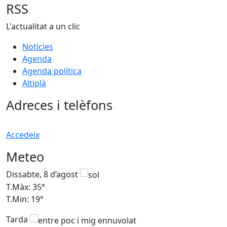
RSS
L'actualitat a un clic
Notícies
Agenda
Agenda política
Altiplà
Adreces i telèfons
Accedeix
Meteo
Dissabte, 8 d’agost
D
T.Màx: 35°
T
T.Min: 19°
T
Tarda